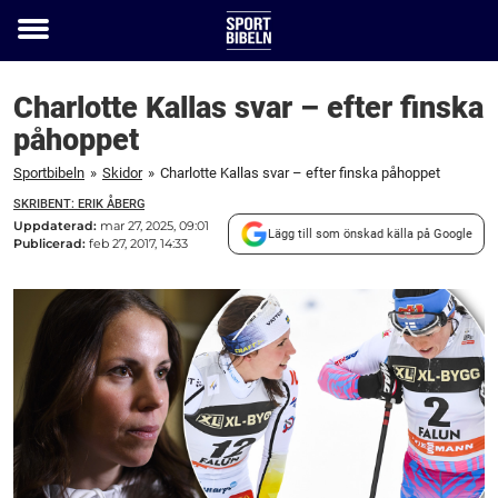
Toggle
menu
Charlotte Kallas svar – efter finska
påhoppet
Sportbibeln
»
Skidor
»
Charlotte Kallas svar – efter finska påhoppet
SKRIBENT: ERIK ÅBERG
Uppdaterad:
mar 27, 2025, 09:01
Lägg till som önskad källa på Google
Publicerad:
feb 27, 2017, 14:33