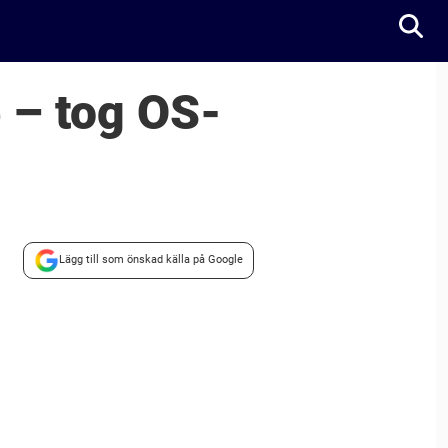
 – tog OS-
Lägg till som önskad källa på Google