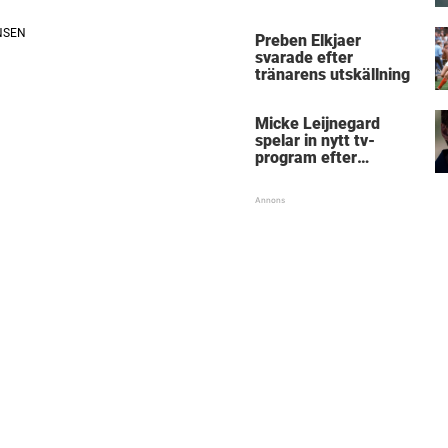
Micke Leijnegard
Preben Elkjaer
svarade efter
tränarens utskällning
Micke Leijnegard
spelar in nytt tv-
program efter
Mästarnas mästare