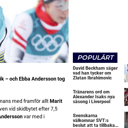
POPULÄRT
David Beckham säger
vad han tycker om
Zlatan Ibrahimovic
tik – och Ebba Andersson tog
Tränarens ord om
Alexander Isaks nya
mmans med framför allt
Marit
säsong i Liverpool
en vid skidbytet efter 7,5
Svenskarna
Andersson
var med i
välkomnar SVT:s
beslut att ta tillbaka