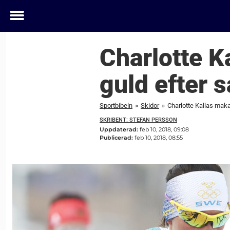
Toggle
menu
Charlotte K
guld efter 
Sportbibeln
»
Skidor
»
Charlotte Kallas mak
SKRIBENT: STEFAN PERSSON
Uppdaterad:
feb 10, 2018, 09:08
Publicerad:
feb 10, 2018, 08:55