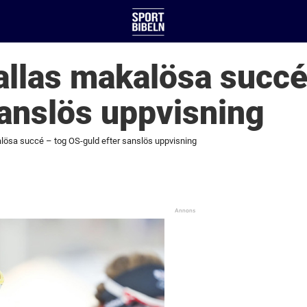
allas makalösa succé
sanslös uppvisning
alösa succé – tog OS-guld efter sanslös uppvisning