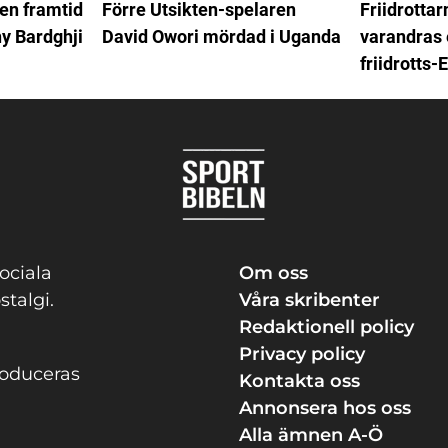
en framtid
Förre Utsikten-spelaren
Friidrottar
ny Bardghji
David Owori mördad i Uganda
varandras 
friidrotts-
ociala
Om oss
stalgi.
Våra skribenter
Redaktionell policy
Privacy policy
roduceras
Kontakta oss
Annonsera hos oss
Alla ämnen A-Ö