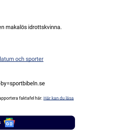
en makalös idrottskvinna.
datum och sporter
by=sportbibeln.se
apportera faktafel här.
Här kan du läsa
s