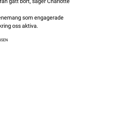
efan gått bort, säger Charlotte
 evenemang som engagerade
ring oss aktiva.