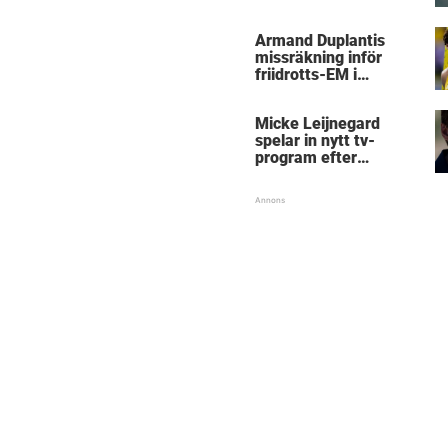
Micke Leijnegard
Armand Duplantis
missräkning inför
friidrotts-EM i
Birmingham
Micke Leijnegard
spelar in nytt tv-
program efter
Mästarnas mästare