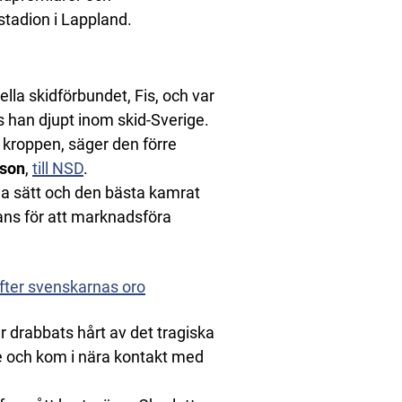
stadion i Lappland.
lla skidförbundet, Fis, och var
js han djupt inom skid-Sverige.
a kroppen, säger den förre
sson
,
till NSD
.
lla sätt och den bästa kamrat
mans för att marknadsföra
fter svenskarnas oro
r drabbats hårt av det tragiska
e och kom i nära kontakt med