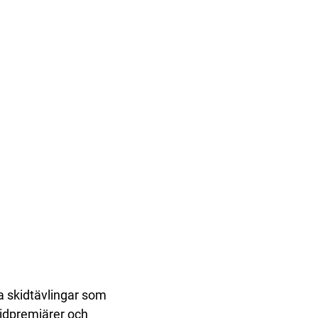
la skidtävlingar som
kidpremiärer och