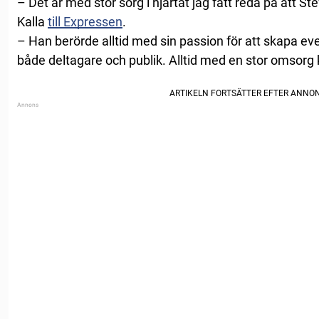
– Det är med stor sorg i hjärtat jag fått reda på att St
Kalla
till Expressen
.
– Han berörde alltid med sin passion för att skapa
både deltagare och publik. Alltid med en stor omsorg k