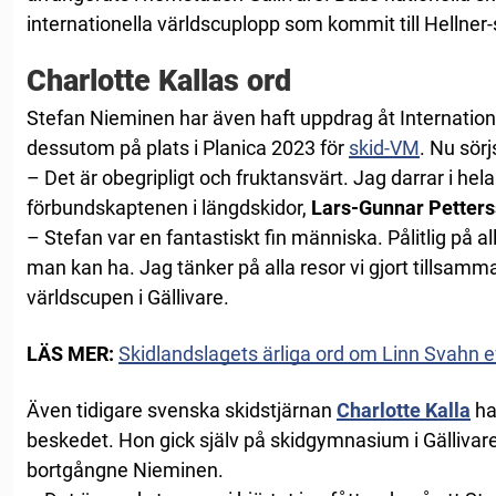
internationella världscuplopp som kommit till Hellner-
Charlotte Kallas ord
Stefan Nieminen har även haft uppdrag åt Internatione
dessutom på plats i Planica 2023 för
skid-VM
. Nu sör
– Det är obegripligt och fruktansvärt. Jag darrar i hel
förbundskaptenen i längdskidor,
Lars-Gunnar Petter
– Stefan var en fantastiskt fin människa. Pålitlig på a
man kan ha. Jag tänker på alla resor vi gjort tillsam
världscupen i Gällivare.
LÄS MER:
Skidlandslagets ärliga ord om Linn Svahn e
Även tidigare svenska skidstjärnan
Charlotte Kalla
ha
beskedet. Hon gick själv på skidgymnasium i Gällivar
bortgångne Nieminen.