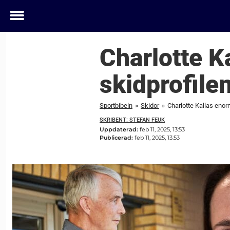
Toggle
menu
Charlotte K
skidprofile
Sportbibeln
»
Skidor
»
Charlotte Kallas enor
SKRIBENT: STEFAN FEUK
Uppdaterad:
feb 11, 2025, 13:53
Publicerad:
feb 11, 2025, 13:53