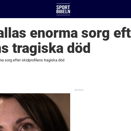
allas enorma sorg eft
ns tragiska död
ma sorg efter skidprofilens tragiska död