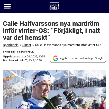
Toggle
menu
Calle Halfvarssons nya mardröm
inför vinter-OS: ”Förjäkligt, i natt
var det hemskt”
Sportbibeln
»
Skidor
»
Calle Halfvarssons nya mardröm inför vinter-OS: "Förjäkligt, i natt var det hemskt"
SKRIBENT: STEFAN FEUK
Uppdaterad:
apr 02, 2025, 20:52
Lägg till som önskad källa på Google
Publicerad:
feb 01, 2018, 10:38