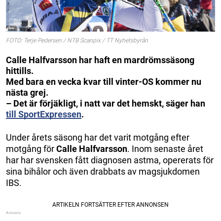
FOTO: Terje Pedersen / NTB Scanpix / TT Nyhetsbyrån
Calle Halfvarsson har haft en mardrömssäsong
hittills.
Med bara en vecka kvar till vinter-OS kommer nu
nästa grej.
– Det är förjäkligt, i natt var det hemskt, säger han
till SportExpressen
.
Under årets säsong har det varit motgång efter
motgång för
Calle Halfvarsson
. Inom senaste året
har har svensken fått diagnosen astma, opererats för
sina bihålor och även drabbats av magsjukdomen
IBS.