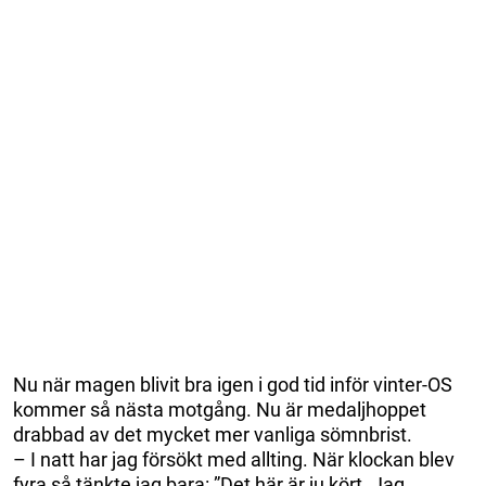
Nu när magen blivit bra igen i god tid inför vinter-OS
kommer så nästa motgång. Nu är medaljhoppet
drabbad av det mycket mer vanliga sömnbrist.
– I natt har jag försökt med allting. När klockan blev
fyra så tänkte jag bara: ”Det här är ju kört. Jag