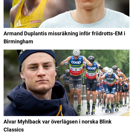
Armand Duplantis missräkning inför friidrotts-EM i
Birmingham
Alvar Myhlback var överlägsen i norska Blink
Classics