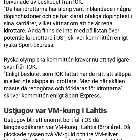
förvånade av beskedet från IOK.
”De här idrottarna har aldrig varit inblandade i några
dopinghistorier och de har klarat otaliga dopingtest i
sina karriärer, vilket vittnar om att de är rena
idrottare. Ändå finns de inte med på listan över
potentiella idrottare i OS”, skriver kommittén enligt
ryska Sport-Express.
Ryska olympiska kommittén kräver nu ett tydligare
svar från IOK.
”Enligt beslutet som IOK fattat har de rätt att släppa
in eller inte släppa in idrottare. Men de här skälen
måste då redogöras och förklaras för idrottarna”,
skriver kommittén enligt Sport-Express.
Ustjugov var VM-kung i Lahtis
Ustjugov blir ett enormt bortfall i OS då
längdskidåkaren var VM-kung i Lahtis förra året. Då
plockade ryssen två VM-guld och tre VM-silver.