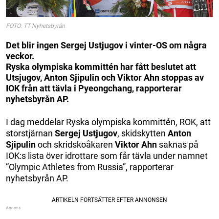
FOTO: TT Nyhetsbyrån
Det blir ingen Sergej Ustjugov i vinter-OS om några
veckor.
Ryska olympiska kommittén har fått beslutet att
Utsjugov, Anton Sjipulin och Viktor Ahn stoppas av
IOK från att tävla i Pyeongchang, rapporterar
nyhetsbyrån AP.
I dag meddelar Ryska olympiska kommittén, ROK, att
storstjärnan
Sergej Ustjugov
, skidskytten
Anton
Sjipulin
och skridskoåkaren
Viktor Ahn
saknas på
IOK:s lista över idrottare som får tävla under namnet
”Olympic Athletes from Russia”, rapporterar
nyhetsbyrån AP.