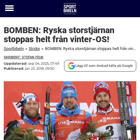
Toggle
menu
BOMBEN: Ryska storstjärnan
stoppas helt från vinter-OS!
Sportbibeln
»
Skidor
»
BOMBEN: Ryska storstjärnan stoppas helt från vinter-OS!
SKRIBENT: STEFAN FEUK
Uppdaterad:
sep 04, 2025, 07:49
Lägg till som önskad källa på Google
Publicerad:
jan 23, 2018, 09:50