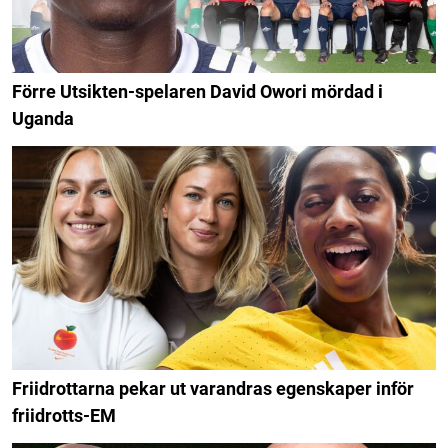
Förre Utsikten-spelaren David Owori mördad i
Uganda
Friidrottarna pekar ut varandras egenskaper inför
friidrotts-EM