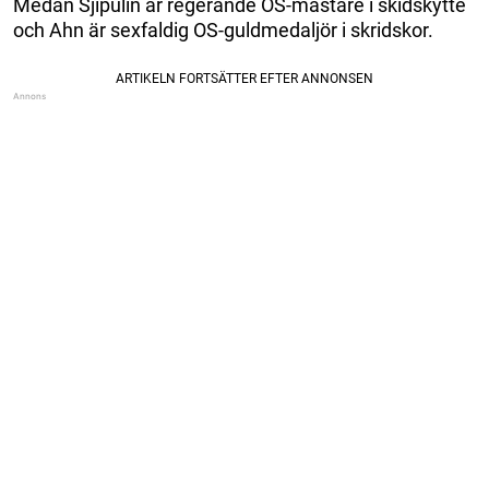
Medan Sjipulin är regerande OS-mästare i skidskytte
och Ahn är sexfaldig OS-guldmedaljör i skridskor.