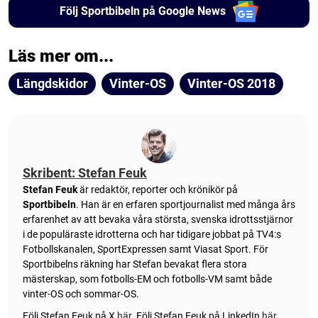
Följ Sportbibeln på Google News
Läs mer om...
Längdskidor
Vinter-OS
Vinter-OS 2018
Skribent: Stefan Feuk
Stefan Feuk
är redaktör, reporter och krönikör på
Sportbibeln
. Han är en erfaren sportjournalist med många års
erfarenhet av att bevaka våra största, svenska idrottsstjärnor
i de populäraste idrotterna och har tidigare jobbat på TV4:s
Fotbollskanalen, SportExpressen samt Viasat Sport. För
Sportbibelns räkning har Stefan bevakat flera stora
mästerskap, som fotbolls-EM och fotbolls-VM samt både
vinter-OS och sommar-OS.
Följ Stefan Feuk på X
här
.
Följ Stefan Feuk på LinkedIn
här
.