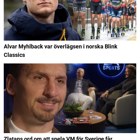
Alvar Myhlback var överlägsen i norska Blink
Classics
Zlatans ord om att spela VM för Sverige får