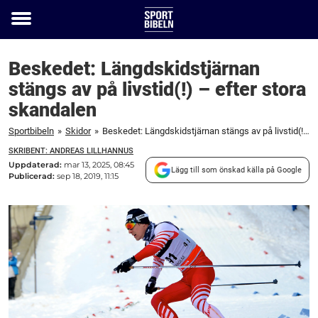
Toggle
menu
Beskedet: Längdskidstjärnan
stängs av på livstid(!) – efter stora
skandalen
Sportbibeln
»
Skidor
»
Beskedet: Längdskidstjärnan stängs av på livstid(!) - efter stora skandalen
SKRIBENT: ANDREAS LILLHANNUS
Uppdaterad:
mar 13, 2025, 08:45
Lägg till som önskad källa på Google
Publicerad:
sep 18, 2019, 11:15