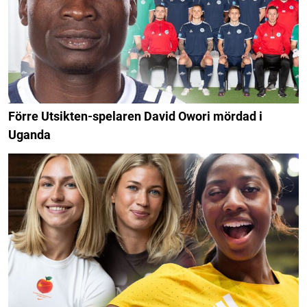
Förre Utsikten-spelaren David Owori mördad i
Uganda