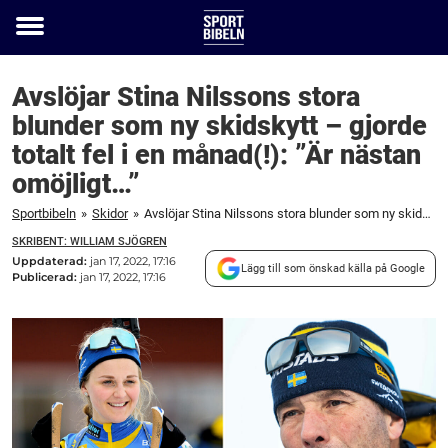
Toggle
menu
Avslöjar Stina Nilssons stora
blunder som ny skidskytt – gjorde
totalt fel i en månad(!): ”Är nästan
omöjligt…”
Sportbibeln
»
Skidor
»
Avslöjar Stina Nilssons stora blunder som ny skidskytt - gjorde totalt fel i en månad(!): ”Är nästan omöjligt…"
SKRIBENT: WILLIAM SJÖGREN
Uppdaterad:
jan 17, 2022, 17:16
Lägg till som önskad källa på Google
Publicerad:
jan 17, 2022, 17:16