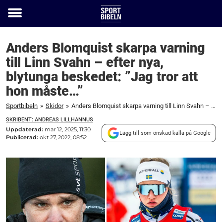
Toggle
menu
Anders Blomquist skarpa varning
till Linn Svahn – efter nya,
blytunga beskedet: ”Jag tror att
hon måste…”
Sportbibeln
»
Skidor
»
Anders Blomquist skarpa varning till Linn Svahn – efter nya, blytunga beskedet: ”Jag tror att hon måste...”
SKRIBENT: ANDREAS LILLHANNUS
Uppdaterad:
mar 12, 2025, 11:30
Lägg till som önskad källa på Google
Publicerad:
okt 27, 2022, 08:52