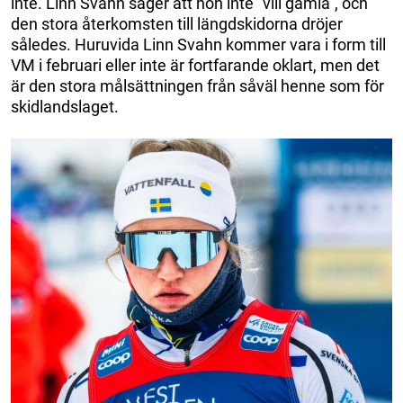
inte. Linn Svahn säger att hon inte ”vill gamla”, och
den stora återkomsten till längdskidorna dröjer
således. Huruvida Linn Svahn kommer vara i form till
VM i februari eller inte är fortfarande oklart, men det
är den stora målsättningen från såväl henne som för
skidlandslaget.