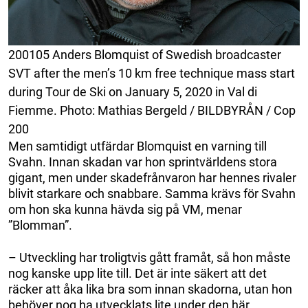
200105 Anders Blomquist of Swedish broadcaster
SVT after the men’s 10 km free technique mass start
during Tour de Ski on January 5, 2020 in Val di
Fiemme. Photo: Mathias Bergeld / BILDBYRÅN / Cop
200
Men samtidigt utfärdar Blomquist en varning till
Svahn. Innan skadan var hon sprintvärldens stora
gigant, men under skadefrånvaron har hennes rivaler
blivit starkare och snabbare. Samma krävs för Svahn
om hon ska kunna hävda sig på VM, menar
”Blomman”.
– Utveckling har troligtvis gått framåt, så hon måste
nog kanske upp lite till. Det är inte säkert att det
räcker att åka lika bra som innan skadorna, utan hon
behöver nog ha utvecklats lite under den här