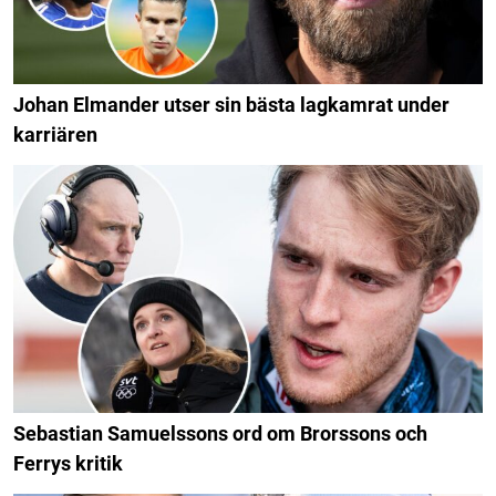
Johan Elmander utser sin bästa lagkamrat under
karriären
Sebastian Samuelssons ord om Brorssons och
Ferrys kritik