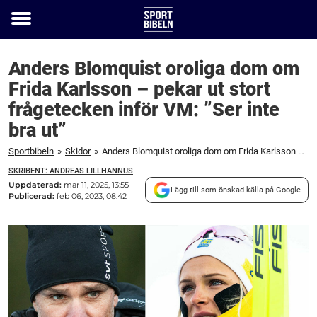
Toggle
menu
Anders Blomquist oroliga dom om
Frida Karlsson – pekar ut stort
frågetecken inför VM: ”Ser inte
bra ut”
Sportbibeln
»
Skidor
»
Anders Blomquist oroliga dom om Frida Karlsson – pekar ut stort frågetecken inför VM: ”Ser inte bra ut”
SKRIBENT: ANDREAS LILLHANNUS
Uppdaterad:
mar 11, 2025, 13:55
Lägg till som önskad källa på Google
Publicerad:
feb 06, 2023, 08:42