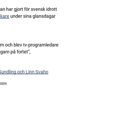
n har gjort för svensk idrott
åkare
under sina glansdagar
om och blev tv-programledare
garn på fortet”,
 Sundling och Linn Svahn