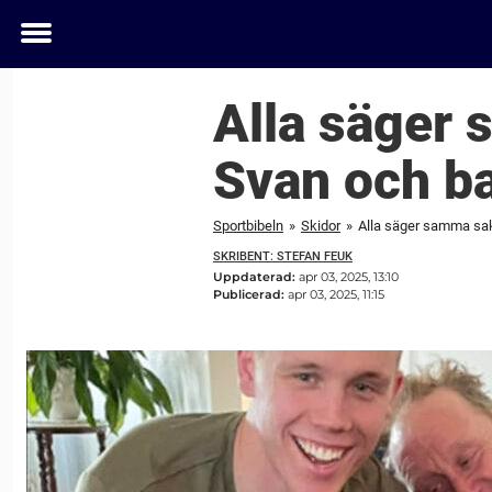
Toggle
menu
Alla säger
Svan och b
Sportbibeln
»
Skidor
»
Alla säger samma sa
SKRIBENT: STEFAN FEUK
Uppdaterad:
apr 03, 2025, 13:10
Publicerad:
apr 03, 2025, 11:15