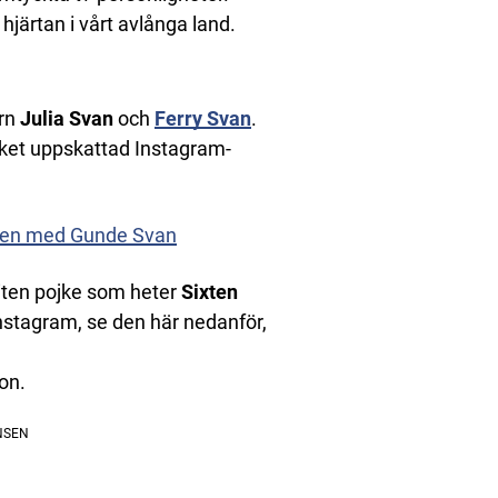
järtan i vårt avlånga land.
arn
Julia Svan
och
Ferry Svan
.
ket uppskattad Instagram-
onen med Gunde Svan
iten pojke som heter
Sixten
Instagram, se den här nedanför,
on.