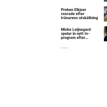
Micke Leijnegard
Preben Elkjaer
svarade efter
tränarens utskällning
Micke Leijnegard
spelar in nytt tv-
program efter
Mästarnas mästare