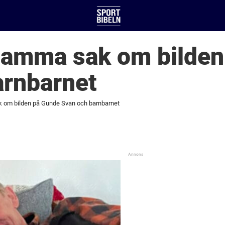
 samma sak om bilde
arnbarnet
k om bilden på Gunde Svan och barnbarnet