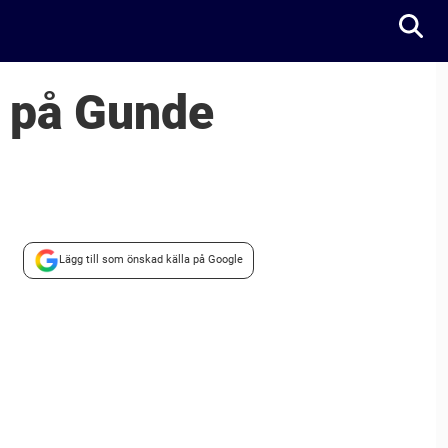
n på Gunde
Lägg till som önskad källa på Google