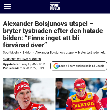
Toggle
menu
Alexander Bolsjunovs utspel –
bryter tystnaden efter den hatade
bilden: ”Finns inget att bli
förvånad över”
Sportbibeln
»
Skidor
»
Alexander Bolsjunovs utspel – bryter tystnaden efter den hatade bilden: "Finns inget att bli förvånad över"
SKRIBENT: WILLIAM SJÖGREN
Uppdaterad:
maj 13, 2025, 12:32
Lägg till som önskad källa på Google
Publicerad:
mar 28, 2022, 15:49