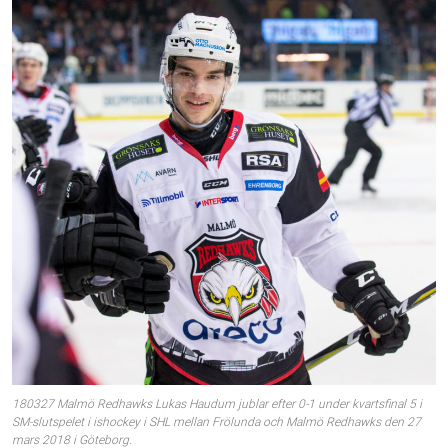
180327 Malmö Redhawks Lukas Haudum jublar efter 0-1 under kvartsfinal 5 i
SM-slutspelet i ishockey i SHL mellan Frölunda och Malmö Redhawks den 27
mars 2018 i Göteborg.