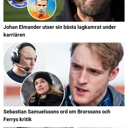
Johan Elmander utser sin bästa lagkamrat under
karriären
Sebastian Samuelssons ord om Brorssons och
Ferrys kritik