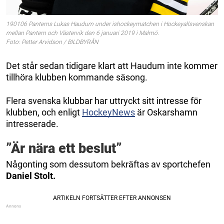
190106 Panterns Lukas Haudum under ishockeymatchen i Hockeyallsvenskan
mellan Pantern och Västervik den 6 januari 2019 i Malmö.
Foto: Petter Arvidson / BILDBYRÅN
Det står sedan tidigare klart att Haudum inte kommer
tillhöra klubben kommande säsong.
Flera svenska klubbar har uttryckt sitt intresse för
klubben, och enligt
HockeyNews
är Oskarshamn
intresserade.
”Är nära ett beslut”
Någonting som dessutom bekräftas av sportchefen
Daniel Stolt.