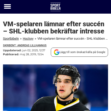
Toggle
menu
VM-spelaren lämnar efter succén
– SHL-klubben bekräftar intresse
Sportbibeln
»
Hockey
»
VM-spelaren lämnar efter succén - SHL-klubben bekräftar intresse
SKRIBENT: ANDREAS LILLHANNUS
Uppdaterad:
jun 02, 2025, 12:37
Lägg till som önskad källa på Google
Publicerad:
maj 28, 2019, 15:54