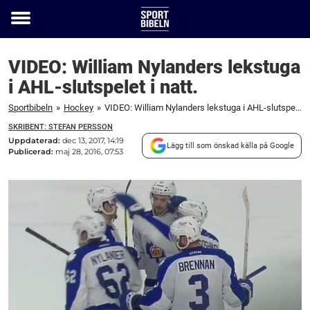
Toggle
menu
VIDEO: William Nylanders lekstuga
i AHL-slutspelet i natt.
Sportbibeln
»
Hockey
»
VIDEO: William Nylanders lekstuga i AHL-slutspelet i natt.
SKRIBENT: STEFAN PERSSON
Uppdaterad:
dec 13, 2017, 14:19
Lägg till som önskad källa på Google
Publicerad:
maj 28, 2016, 07:53