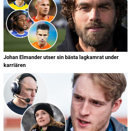
Johan Elmander utser sin bästa lagkamrat under
karriären