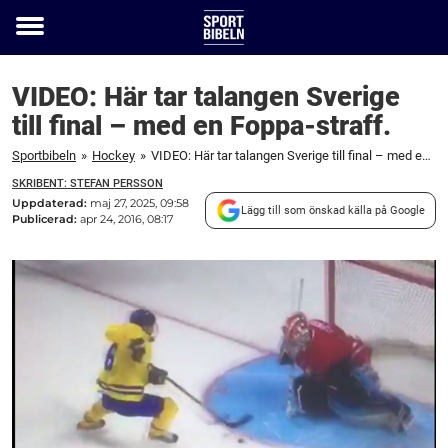
Toggle
menu
VIDEO: Här tar talangen Sverige
till final – med en Foppa-straff.
Sportbibeln
»
Hockey
»
VIDEO: Här tar talangen Sverige till final – med en Foppa-straff.
SKRIBENT: STEFAN PERSSON
Uppdaterad:
maj 27, 2025, 09:58
Lägg till som önskad källa på Google
Publicerad:
apr 24, 2016, 08:17