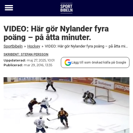
Toggle
menu
VIDEO: Här gör Nylander fyra
poäng – på åtta minuter.
Sportbibeln
»
Hockey
»
VIDEO: Här gör Nylander fyra poäng – på åtta minuter.
SKRIBENT: STEFAN PERSSON
Uppdaterad:
maj 27, 2025, 10:01
Lägg till som önskad källa på Google
Publicerad:
mar 29, 2016, 13:35