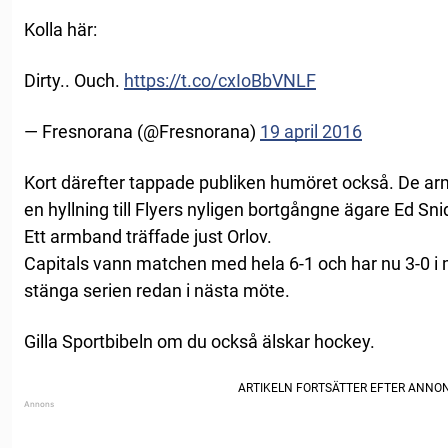
Kolla här:
Dirty.. Ouch.
https://t.co/cxIoBbVNLF
— Fresnorana (@Fresnorana)
19 april 2016
Kort därefter tappade publiken humöret också. De a
en hyllning till Flyers nyligen bortgångne ägare Ed Sni
Ett armband träffade just Orlov.
Capitals vann matchen med hela 6-1 och har nu 3-0 i 
stänga serien redan i nästa möte.
Gilla Sportbibeln om du också älskar hockey.