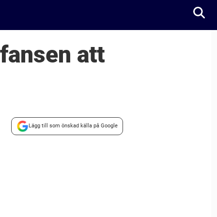
 fansen att
Lägg till som önskad källa på Google