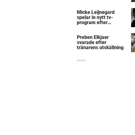
Micke Leijnegard
spelar in nytt tv-
program efter
Mästarnas mästare
Preben Elkjaer
svarade efter
tränarens utskällning