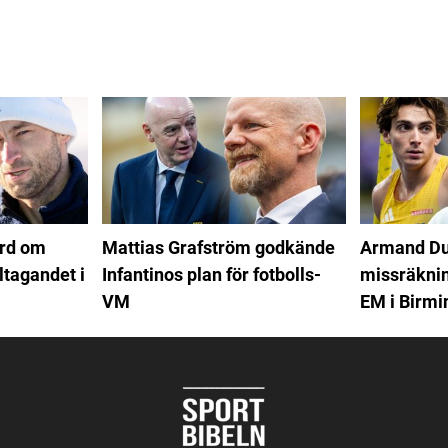
ord om
Mattias Grafström godkände
Armand Du
ltagandet i
Infantinos plan för fotbolls-
missräkning
VM
EM i Birm