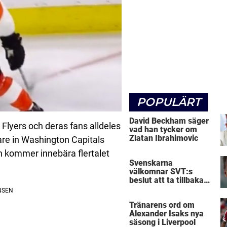
POPULÄRT
David Beckham säger
 Flyers och deras fans alldeles
vad han tycker om
Zlatan Ibrahimovic
are in Washington Capitals
n kommer innebära flertalet
Svenskarna
välkomnar SVT:s
beslut att ta tillbaka
Micke Leijnegard
Tränarens ord om
Alexander Isaks nya
säsong i Liverpool