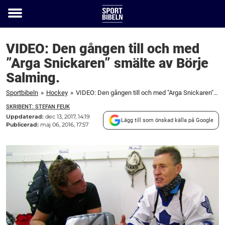
Toggle
menu
VIDEO: Den gången till och med
”Arga Snickaren” smälte av Börje
Salming.
Sportbibeln
»
Hockey
»
VIDEO: Den gången till och med "Arga Snickaren" smälte av Börje Salming.
SKRIBENT: STEFAN FEUK
Uppdaterad:
dec 13, 2017, 14:19
Lägg till som önskad källa på Google
Publicerad:
maj 06, 2016, 17:57