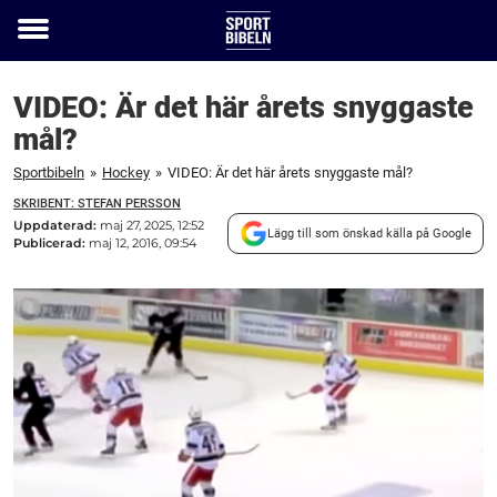
Toggle
menu
VIDEO: Är det här årets snyggaste
mål?
Sportbibeln
»
Hockey
»
VIDEO: Är det här årets snyggaste mål?
SKRIBENT: STEFAN PERSSON
Uppdaterad:
maj 27, 2025, 12:52
Lägg till som önskad källa på Google
Publicerad:
maj 12, 2016, 09:54