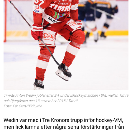
Timrås Anton Wedin jublar efter 2-1 under ishockeymatchen i SHL mellan Timrå
och Djurgården den 13 november 2018 i Timrå.
Foto: Pär Olert/Bildbyrån
Wedin var med i Tre Kronors trupp inför hockey-VM,
men fick lämna efter några sena förstärkningar från