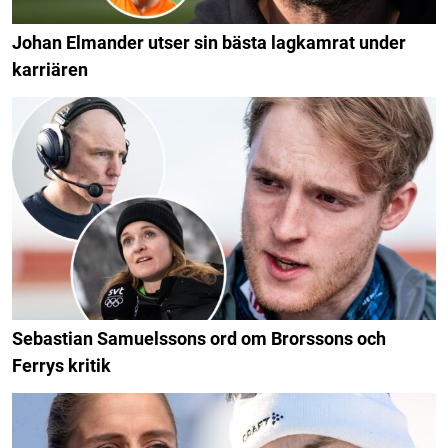
Johan Elmander utser sin bästa lagkamrat under
karriären
Sebastian Samuelssons ord om Brorssons och
Ferrys kritik