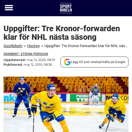
Toggle
menu
Uppgifter: Tre Kronor-forwarden
klar för NHL nästa säsong
Sportbibeln
»
Hockey
»
Uppgifter: Tre Kronor-forwarden klar för NHL nästa säsong
SKRIBENT: STEFAN PERSSON
Uppdaterad:
maj 14, 2025, 08:19
Lägg till som önskad källa på Google
Publicerad:
maj 12, 2019, 08:36