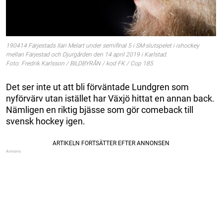
190414 Färjestads Ilari Melart under semifinal 5 i SM-slutspelet i ishockey
mellan Färjestad och Djurgården den 14 april 2019 i Karlstad.
Foto: Fredrik Karlsson / BILDBYRÅN / kod FK / Cop 185
Det ser inte ut att bli förväntade Lundgren som
nyförvärv utan istället har Växjö hittat en annan back.
Nämligen en riktig bjässe som gör comeback till
svensk hockey igen.