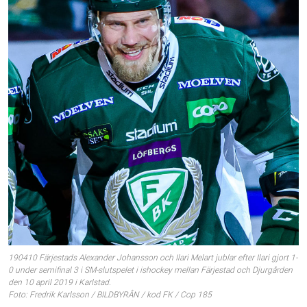
190410 Färjestads Alexander Johansson och Ilari Melart jublar efter Ilari gjort 1-
0 under semifinal 3 i SM-slutspelet i ishockey mellan Färjestad och Djurgården
den 10 april 2019 i Karlstad.
Foto: Fredrik Karlsson / BILDBYRÅN / kod FK / Cop 185