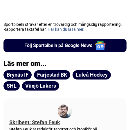
Sportbibeln strävar efter en trovärdig och mångsidig rapportering.
Rapportera faktafel här.
Här kan du läsa mer...
Följ Sportbibeln på Google News
Läs mer om...
Brynäs IF
Färjestad BK
Luleå Hockey
SHL
Växjö Lakers
Skribent: Stefan Feuk
Stefan Feuk
är redaktör, reporter och krönikör på