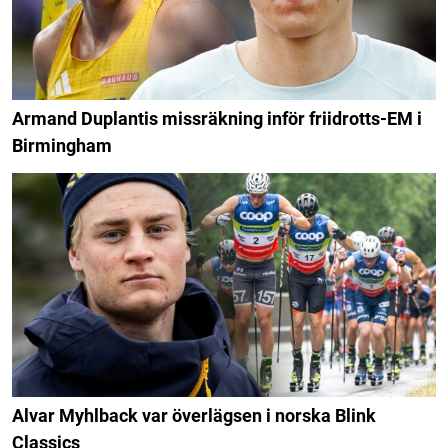
Armand Duplantis missräkning inför friidrotts-EM i
Birmingham
Alvar Myhlback var överlägsen i norska Blink
Classics