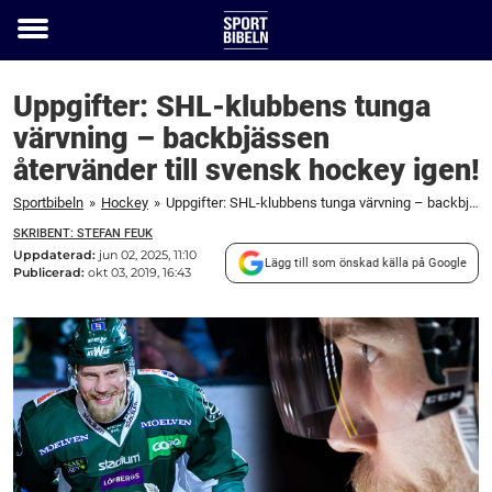
Toggle
menu
Uppgifter: SHL-klubbens tunga
värvning – backbjässen
återvänder till svensk hockey igen!
Sportbibeln
»
Hockey
»
Uppgifter: SHL-klubbens tunga värvning – backbjässen återvänder till svensk hockey igen!
SKRIBENT: STEFAN FEUK
Uppdaterad:
jun 02, 2025, 11:10
Lägg till som önskad källa på Google
Publicerad:
okt 03, 2019, 16:43