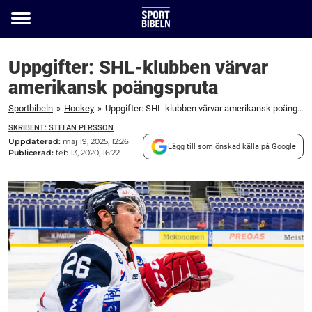
Toggle
menu
Uppgifter: SHL-klubben värvar
amerikansk poängspruta
Sportbibeln
»
Hockey
»
Uppgifter: SHL-klubben värvar amerikansk poängspruta
SKRIBENT: STEFAN PERSSON
Uppdaterad:
maj 19, 2025, 12:26
Lägg till som önskad källa på Google
Publicerad:
feb 13, 2020, 16:22