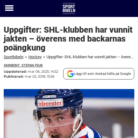
Toggle
menu
Uppgifter: SHL-klubben har vunnit
jakten – överens med backarnas
poängkung
Sportbibeln
»
Hockey
»
Uppgifter: SHL-klubben har vunnit jakten – överens med backarnas poängkung
SKRIBENT: STEFAN FEUK
Uppdaterad:
mar 06, 2025, 14:52
Lägg till som önskad källa på Google
Publicerad:
mar 02, 2018, 15:56