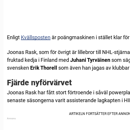
Enligt
Kvällsposten
är poängmaskinen i stället klar för 
Joonas Rask, som för övrigt är lillebror till NHL-stjärn
fruktad kedja i Finland med
Juhani Tyrväinen
som sägs
svensken
Erik Thorell
som även han jagas av klubbar i 
Fjärde nyförvärvet
Joonas Rask har fått stort förtroende i såväl powerpl
senaste säsongerna varit assisterande lagkapten i HI