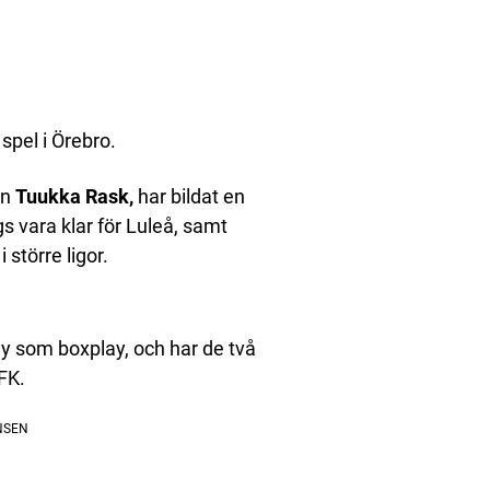
spel i Örebro.
an
Tuukka Rask,
har bildat en
 vara klar för Luleå, samt
större ligor.
ay som boxplay, och har de två
FK.