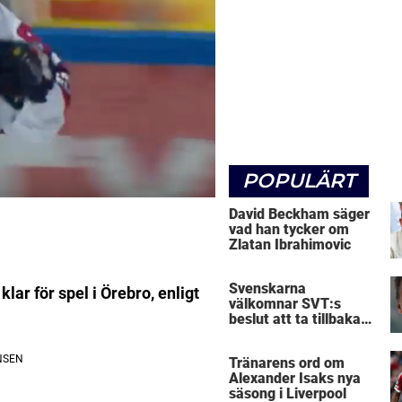
POPULÄRT
David Beckham säger
vad han tycker om
Zlatan Ibrahimovic
Svenskarna
ar för spel i Örebro, enligt
välkomnar SVT:s
beslut att ta tillbaka
Micke Leijnegard
Tränarens ord om
Alexander Isaks nya
säsong i Liverpool