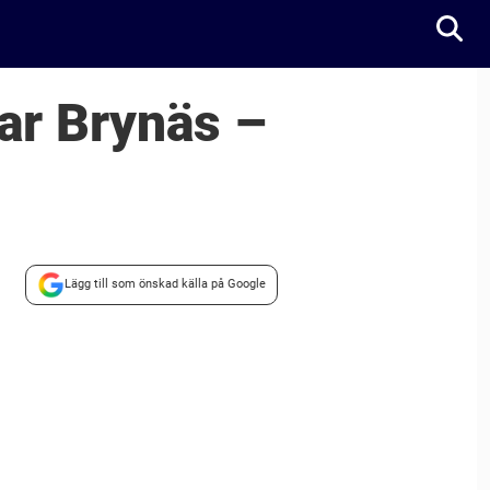
ar Brynäs –
Lägg till som önskad källa på Google