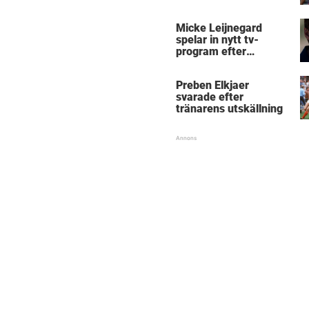
Micke Leijnegard
spelar in nytt tv-
program efter
Mästarnas mästare
Preben Elkjaer
svarade efter
tränarens utskällning