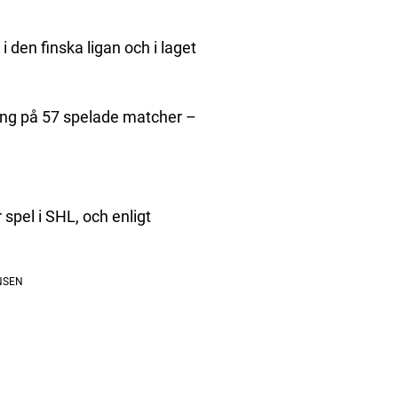
 den finska ligan och i laget
äng på 57 spelade matcher –
 spel i SHL, och enligt