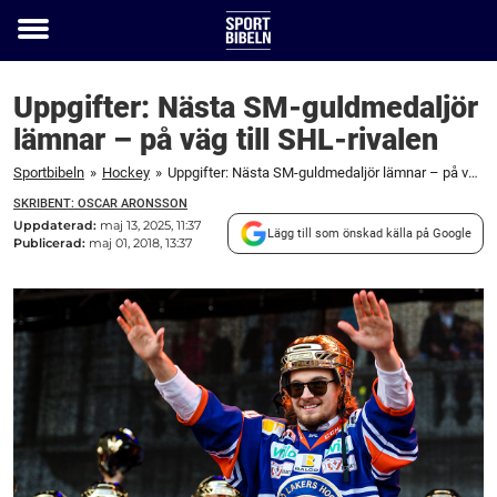
Toggle
menu
Uppgifter: Nästa SM-guldmedaljör
lämnar – på väg till SHL-rivalen
Sportbibeln
»
Hockey
»
Uppgifter: Nästa SM-guldmedaljör lämnar – på väg till SHL-rivalen
SKRIBENT: OSCAR ARONSSON
Uppdaterad:
maj 13, 2025, 11:37
Lägg till som önskad källa på Google
Publicerad:
maj 01, 2018, 13:37