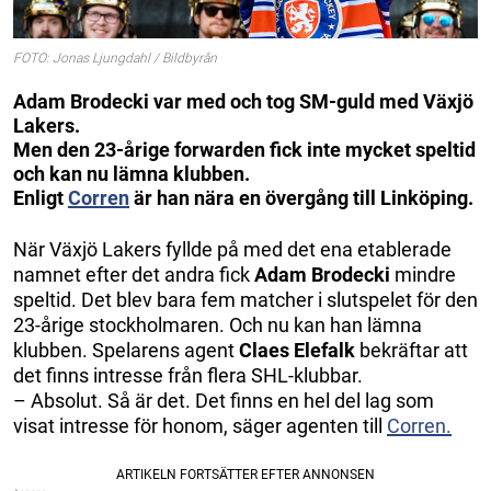
FOTO: Jonas Ljungdahl / Bildbyrån
Adam Brodecki var med och tog SM-guld med Växjö
Lakers.
Men den 23-årige forwarden fick inte mycket speltid
och kan nu lämna klubben.
Enligt
Corren
är han nära en övergång till Linköping.
När Växjö Lakers fyllde på med det ena etablerade
namnet efter det andra fick
Adam Brodecki
mindre
speltid. Det blev bara fem matcher i slutspelet för den
23-årige stockholmaren. Och nu kan han lämna
klubben. Spelarens agent
Claes Elefalk
bekräftar att
det finns intresse från flera SHL-klubbar.
– Absolut. Så är det. Det finns en hel del lag som
visat intresse för honom, säger agenten till
Corren.