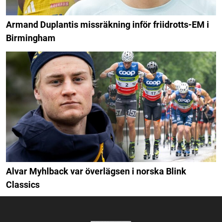
Armand Duplantis missräkning inför friidrotts-EM i
Birmingham
Alvar Myhlback var överlägsen i norska Blink
Classics