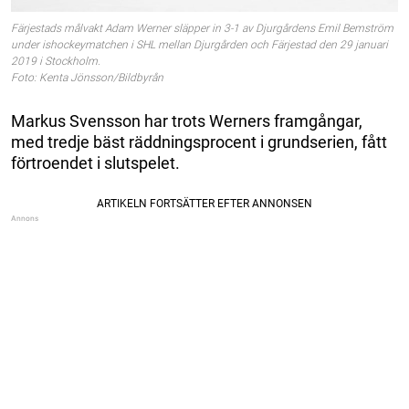
Färjestads målvakt Adam Werner släpper in 3-1 av Djurgårdens Emil Bemström
under ishockeymatchen i SHL mellan Djurgården och Färjestad den 29 januari
2019 i Stockholm.
Foto: Kenta Jönsson/Bildbyrån
Markus Svensson har trots Werners framgångar,
med tredje bäst räddningsprocent i grundserien, fått
förtroendet i slutspelet.