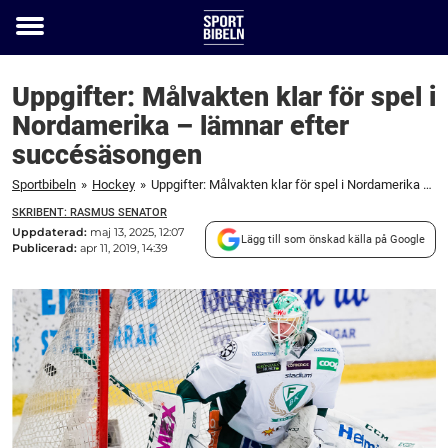
Toggle
menu
Uppgifter: Målvakten klar för spel i
Nordamerika – lämnar efter
succésäsongen
Sportbibeln
»
Hockey
»
Uppgifter: Målvakten klar för spel i Nordamerika – lämnar efter succésäsongen
SKRIBENT: RASMUS SENATOR
Uppdaterad:
maj 13, 2025, 12:07
Lägg till som önskad källa på Google
Publicerad:
apr 11, 2019, 14:39