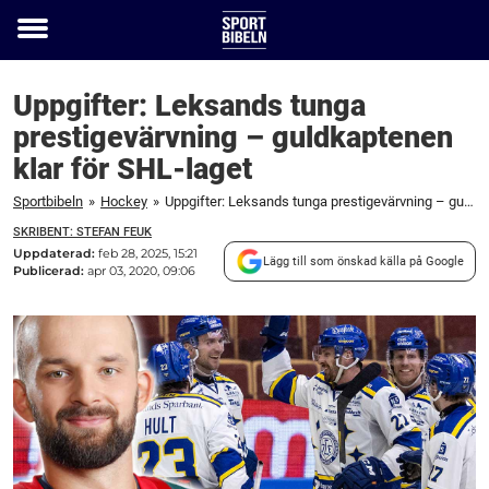
Toggle
menu
Uppgifter: Leksands tunga
prestigevärvning – guldkaptenen
klar för SHL-laget
Sportbibeln
»
Hockey
»
Uppgifter: Leksands tunga prestigevärvning – guldkaptenen klar för SHL-laget
SKRIBENT: STEFAN FEUK
Uppdaterad:
feb 28, 2025, 15:21
Lägg till som önskad källa på Google
Publicerad:
apr 03, 2020, 09:06