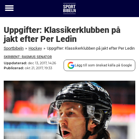
Toggle
menu
Uppgifter: Klassikerklubben på
jakt efter Per Ledin
Sportbibeln
»
Hockey
»
Uppgifter: Klassikerklubben på jakt efter Per Ledin
SKRIBENT: RASMUS SENATOR
Uppdaterad:
dec 13, 2017, 14:26
Lägg till som önskad källa på Google
Publicerad:
okt 21, 2017, 19:33