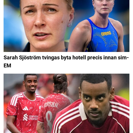
Sarah Sjöström tvingas byta hotell precis innan sim-
EM