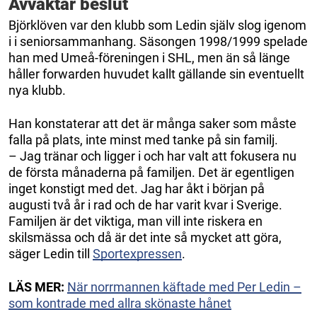
Avvaktar beslut
Björklöven var den klubb som Ledin själv slog igenom
i i seniorsammanhang. Säsongen 1998/1999 spelade
han med Umeå-föreningen i SHL, men än så länge
håller forwarden huvudet kallt gällande sin eventuellt
nya klubb.
Han konstaterar att det är många saker som måste
falla på plats, inte minst med tanke på sin familj.
– Jag tränar och ligger i och har valt att fokusera nu
de första månaderna på familjen. Det är egentligen
inget konstigt med det. Jag har åkt i början på
augusti två år i rad och de har varit kvar i Sverige.
Familjen är det viktiga, man vill inte riskera en
skilsmässa och då är det inte så mycket att göra,
säger Ledin till
Sportexpressen
.
LÄS MER:
När norrmannen käftade med Per Ledin –
som kontrade med allra skönaste hånet