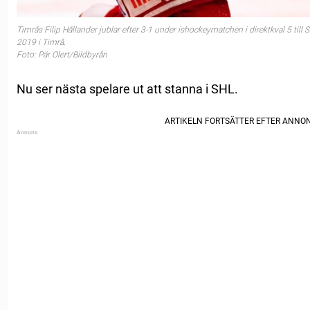
Timrås Filip Hållander jublar efter 3-1 under ishockeymatchen i direktkval 5 til
2019 i Timrå.
Foto: Pär Olert/Bildbyrån
Nu ser nästa spelare ut att stanna i SHL.