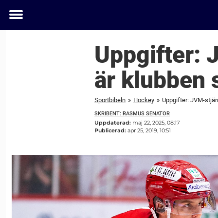
Toggle
menu
Uppgifter: 
är klubben
Sportbibeln
»
Hockey
»
Uppgifter: JVM-stjä
SKRIBENT: RASMUS SENATOR
Uppdaterad:
maj 22, 2025, 08:17
Publicerad:
apr 25, 2019, 10:51