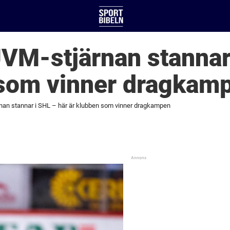
JVM-stjärnan stannar
 som vinner dragkam
rnan stannar i SHL – här är klubben som vinner dragkampen