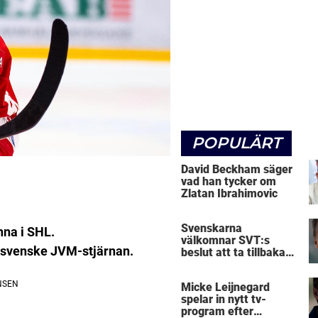
POPULÄRT
David Beckham säger
vad han tycker om
Zlatan Ibrahimovic
Svenskarna
nna i SHL.
välkomnar SVT:s
svenske JVM-stjärnan.
beslut att ta tillbaka
Micke Leijnegard
Micke Leijnegard
spelar in nytt tv-
program efter