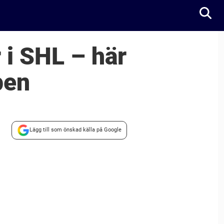
 i SHL – här
pen
Lägg till som önskad källa på Google