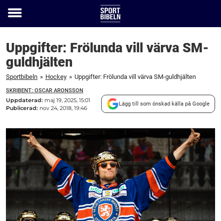
Toggle
menu
Uppgifter: Frölunda vill värva SM-
guldhjälten
Sportbibeln
»
Hockey
»
Uppgifter: Frölunda vill värva SM-guldhjälten
SKRIBENT: OSCAR ARONSSON
Uppdaterad:
maj 19, 2025, 15:01
Lägg till som önskad källa på Google
Publicerad:
nov 24, 2018, 19:46