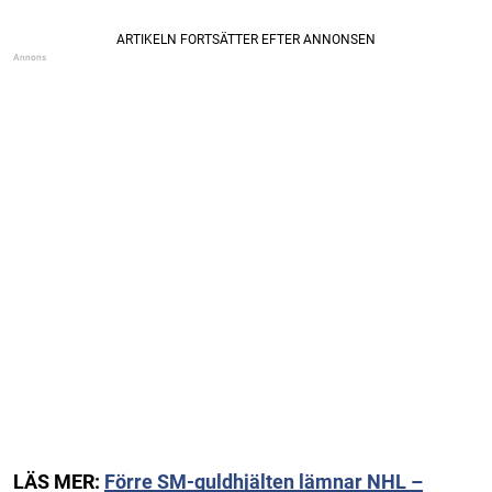
LÄS MER:
Förre SM-guldhjälten lämnar NHL –