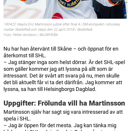
180422 Växjös Eric Martinsson jublar efter final 4 i SM-slutspelet i ishockey
mellan Skellefteå och Växjö den 22 april 2018 i Skellefteå.
Foto: Petter Arvidson / BILDBYRÅN
Nu har han återvänt till Skåne – och öppnat för en
återkomst till SHL.
– Jag stänger inga som helst dörrar. Är det SHL-spel
som gäller kommer jag att lyssna på allt som är
intressant. Det är svårt att svara på nu, men skulle
det bli aktuellt får vi ta det därifrån. Jag kommer att
lyssna, sa han till Helsingborgs Dagblad.
Uppgifter: Frölunda vill ha Martinsson
Martinsson själv har sagt sig vara intresserad av att
spela i SHL.
– Jag är öppen för det mesta. Jag kan tänka mig