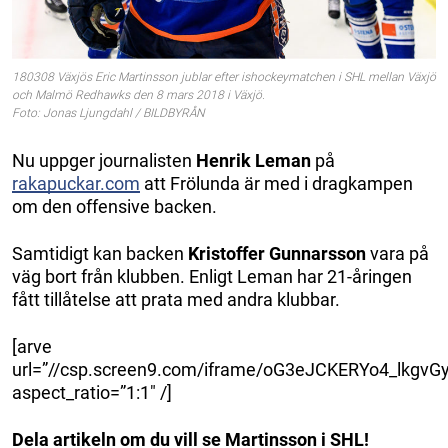
180308 Växjös Eric Martinsson jublar efter ishockeymatchen i SHL mellan Växjö
och Malmö Redhawks den 8 mars 2018 i Växjö.
Foto: Jonas Ljungdahl / BILDBYRÅN
Nu uppger journalisten
Henrik Leman
på
rakapuckar.com
att Frölunda är med i dragkampen
om den offensive backen.
Samtidigt kan backen
Kristoffer Gunnarsson
vara på
väg bort från klubben. Enligt Leman har 21-åringen
fått tillåtelse att prata med andra klubbar.
[arve
url=”//csp.screen9.com/iframe/oG3eJCKERYo4_lk
aspect_ratio=”1:1″ /]
Dela artikeln om du vill se Martinsson i SHL!