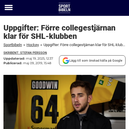
Toggle
menu
Uppgifter: Förre collegestjärnan
klar för SHL-klubben
Sportbibeln
»
Hockey
»
Uppgifter: Förre collegestjärnan klar för SHL-klubben
SKRIBENT: STEFAN PERSSON
Uppdaterad:
maj 19, 2025, 12:37
Lägg till som önskad källa på Google
Publicerad:
maj 09, 2019, 15:48