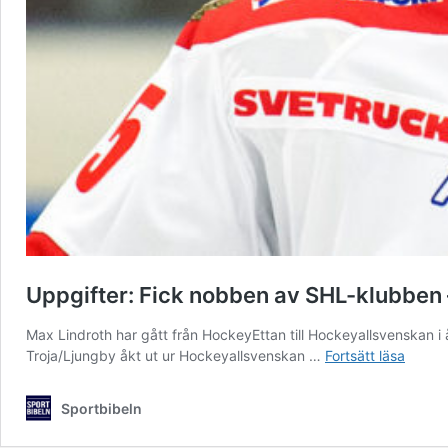
Uppgifter: Fick nobben av SHL-klubben – 
Max Lindroth har gått från HockeyEttan till Hockeyallsvenskan i 
Uppgif
Troja/Ljungby åkt ut ur Hockeyallsvenskan …
Fortsätt läsa
Fick
nobbe
Sportbibeln
av
SHL-