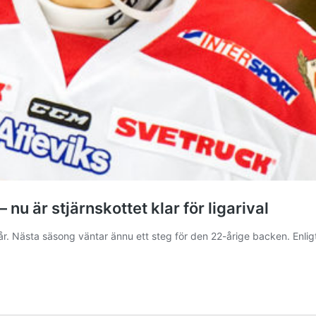
nu är stjärnskottet klar för ligarival
år. Nästa säsong väntar ännu ett steg för den 22-årige backen. Enligt
ter:
n