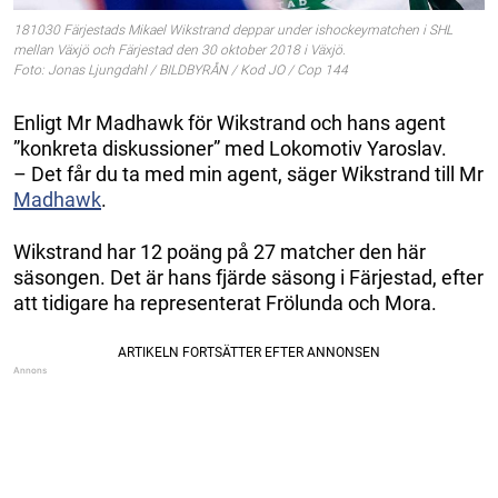
181030 Färjestads Mikael Wikstrand deppar under ishockeymatchen i SHL
mellan Växjö och Färjestad den 30 oktober 2018 i Växjö.
Foto: Jonas Ljungdahl / BILDBYRÅN / Kod JO / Cop 144
Enligt Mr Madhawk för Wikstrand och hans agent
”konkreta diskussioner” med Lokomotiv Yaroslav.
– Det får du ta med min agent, säger Wikstrand till Mr
Madhawk
.
Wikstrand har 12 poäng på 27 matcher den här
säsongen. Det är hans fjärde säsong i Färjestad, efter
att tidigare ha representerat Frölunda och Mora.