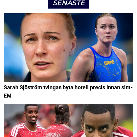
SENASTE
Sarah Sjöström tvingas byta hotell precis innan sim-
EM