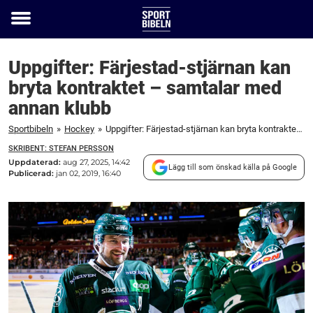
Toggle
menu
Uppgifter: Färjestad-stjärnan kan
bryta kontraktet – samtalar med
annan klubb
Sportbibeln
»
Hockey
»
Uppgifter: Färjestad-stjärnan kan bryta kontraktet – samtalar med annan klubb
SKRIBENT: STEFAN PERSSON
Uppdaterad:
aug 27, 2025, 14:42
Lägg till som önskad källa på Google
Publicerad:
jan 02, 2019, 16:40