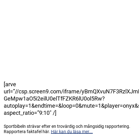
[arve
url=”//csp.screen9.com/iframe/yBmQXvuN7F3RzlX
GeMpw1aO5i2eilU0elTfFZKR6lU0ol5Rw?
autoplay=1&endtime=&loop=0&mute=1&player=onyx&st
aspect_ratio=”9:10″ /]
Sportbibeln strävar efter en trovärdig och mångsidig rapportering.
Rapportera faktafel här.
Här kan du läsa mer...