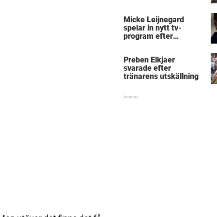
Micke Leijnegard
spelar in nytt tv-
program efter
Mästarnas mästare
Preben Elkjaer
svarade efter
tränarens utskällning