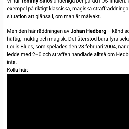
Vi har
Tommy Salos
underliga benparad i OS-finalen. 
exempel på riktigt klassiska, magiska straffräddningar
situation att glänsa i, om man är målvakt.
Men den här räddningen av
Johan Hedberg
– känd so
häftig, mäktig och magisk. Det återstod bara fyra s
Louis Blues, som spelades den 28 februari 2004, när d
ledde med 2–0 och straffen handlade alltså om Hedberg
inte.
Kolla här: