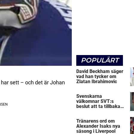
POPULÄRT
David Beckham säger
vad han tycker om
Zlatan Ibrahimovic
i har sett – och det är Johan
Svenskarna
välkomnar SVT:s
beslut att ta tillbaka
Micke Leijnegard
Tränarens ord om
Alexander Isaks nya
säsong i Liverpool