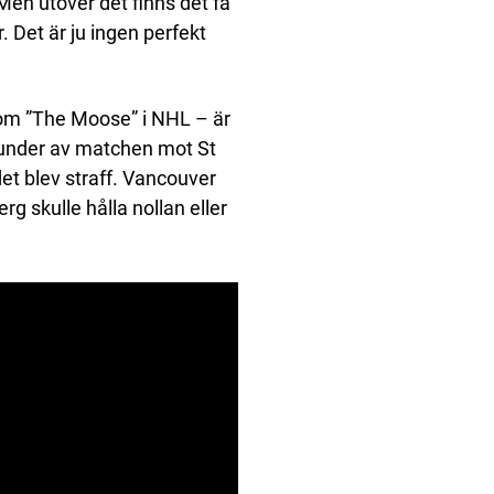
Men utöver det finns det få
. Det är ju ingen perfekt
m ”The Moose” i NHL – är
ekunder av matchen mot St
et blev straff. Vancouver
 skulle hålla nollan eller