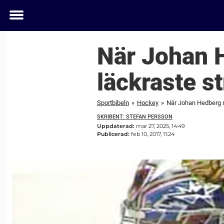
Toggle
menu
När Johan 
läckraste s
Sportbibeln
»
Hockey
»
När Johan Hedberg r
SKRIBENT: STEFAN PERSSON
Uppdaterad:
mar 27, 2025, 14:49
Publicerad:
feb 10, 2017, 11:24