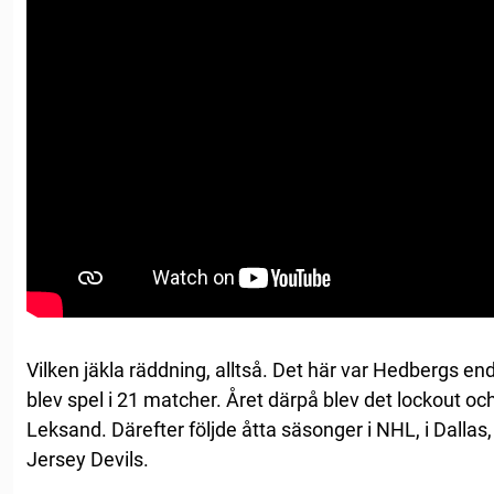
Vilken jäkla räddning, alltså. Det här var Hedbergs e
blev spel i 21 matcher. Året därpå blev det lockout oc
Leksand. Därefter följde åtta säsonger i NHL, i Dalla
Jersey Devils.