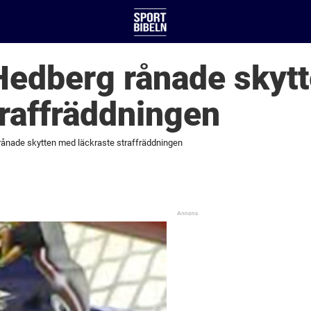
Hedberg rånade skyt
traffräddningen
ånade skytten med läckraste straffräddningen