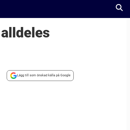
 alldeles
Lägg till som önskad källa på Google