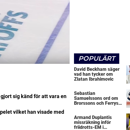
POPULÄRT
David Beckham säger
vad han tycker om
Zlatan Ibrahimovic
Sebastian
gjort sig känd för att vara en
Samuelssons ord om
Brorssons och Ferrys
kritik
pelet vilket han visade med
Armand Duplantis
missräkning inför
friidrotts-EM i