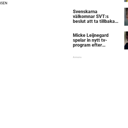
Birmingham
Svenskarna
välkomnar SVT:s
beslut att ta tillbaka
Micke Leijnegard
Micke Leijnegard
spelar in nytt tv-
program efter
Mästarnas mästare