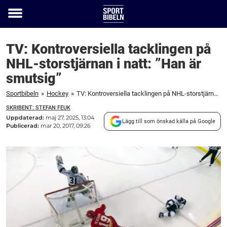
Toggle
menu
TV: Kontroversiella tacklingen på
NHL-storstjärnan i natt: ”Han är
smutsig”
Sportbibeln
»
Hockey
»
TV: Kontroversiella tacklingen på NHL-storstjärnan i natt: "Han är smutsig"
SKRIBENT: STEFAN FEUK
Uppdaterad:
maj 27, 2025, 13:04
Lägg till som önskad källa på Google
Publicerad:
mar 20, 2017, 09:26