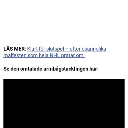
LÄS MER:
Klart för slutspel – efter osannolika
målfesten som hela NHL pratar om.
Se den omtalade armbågstacklingen här: