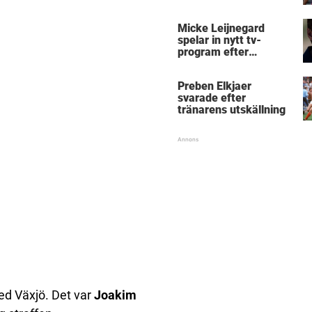
Micke Leijnegard
spelar in nytt tv-
program efter
Mästarnas mästare
Preben Elkjaer
svarade efter
tränarens utskällning
med Växjö. Det var
Joakim