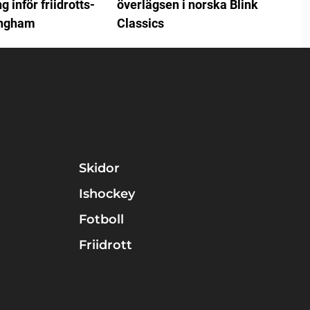
 inför friidrotts-
överlägsen i norska Blink
ingham
Classics
Skidor
Ishockey
Fotboll
Friidrott