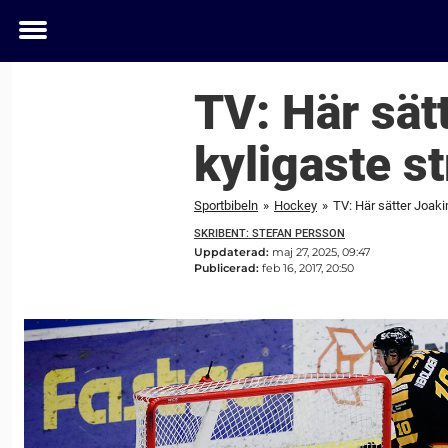
Toggle
menu
TV: Här sät
kyligaste st
Sportbibeln
»
Hockey
»
TV: Här sätter Joaki
SKRIBENT: STEFAN PERSSON
Uppdaterad:
maj 27, 2025, 09:47
Publicerad:
feb 16, 2017, 20:50