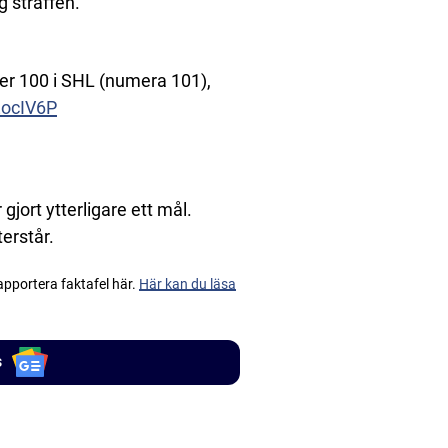
 straffen.
r 100 i SHL (numera 101),
ZocIV6P
ort ytterligare ett mål.
erstår.
apportera faktafel här.
Här kan du läsa
s