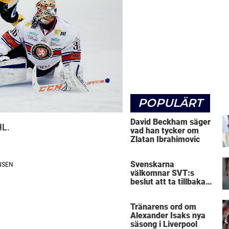
POPULÄRT
David Beckham säger
HL.
vad han tycker om
Zlatan Ibrahimovic
Svenskarna
välkomnar SVT:s
beslut att ta tillbaka
Micke Leijnegard
Tränarens ord om
Alexander Isaks nya
säsong i Liverpool