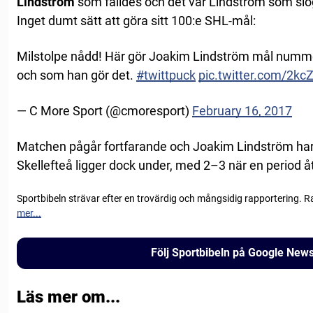
Lindström
som fälldes och det var Lindström som slog
Inget dumt sätt att göra sitt 100:e SHL-mål:
Milstolpe nådd! Här gör Joakim Lindström mål numme
och som han gör det.
#twittpuck
pic.twitter.com/2kc
— C More Sport (@cmoresport)
February 16, 2017
Matchen pågår fortfarande och Joakim Lindström har gj
Skellefteå ligger dock under, med 2–3 när en period åt
Sportbibeln strävar efter en trovärdig och mångsidig rapportering. R
mer...
Följ Sportbibeln på Google New
Läs mer om...