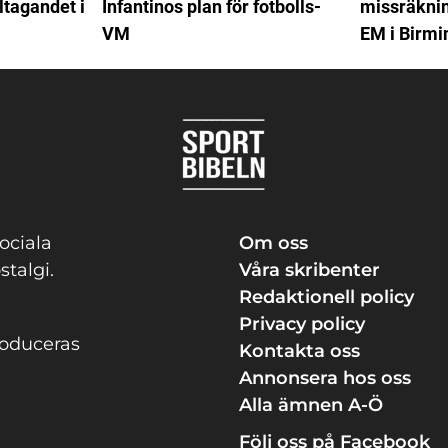
ltagandet i
Infantinos plan för fotbolls-
missräkning
VM
EM i Birm
ociala
Om oss
stalgi.
Våra skribenter
Redaktionell policy
Privacy policy
roduceras
Kontakta oss
Annonsera hos oss
Alla ämnen A-Ö
Följ oss på Facebook