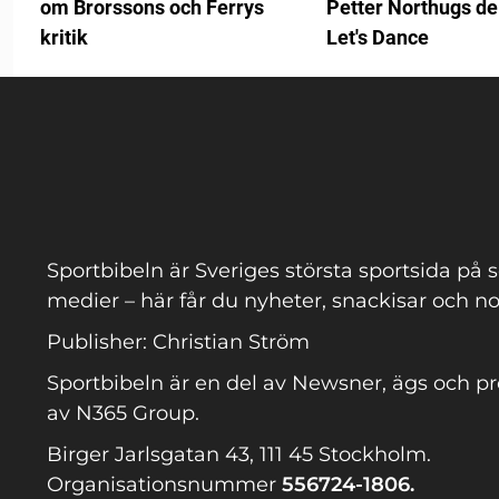
om Brorssons och Ferrys
Petter Northugs de
kritik
Let's Dance
Sportbibeln är Sveriges största sportsida på s
medier – här får du nyheter, snackisar och no
Publisher: Christian Ström
Sportbibeln är en del av Newsner, ägs och p
av N365 Group.
Birger Jarlsgatan 43, 111 45 Stockholm.
Organisationsnummer
556724-1806.