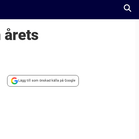
 årets
Lägg till som önskad källa på Google