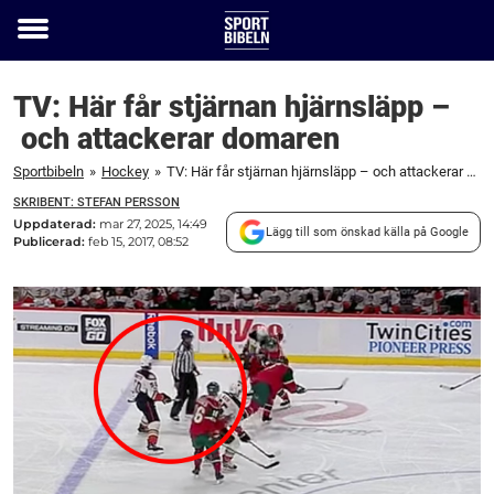
Toggle
menu
TV: Här får stjärnan hjärnsläpp –
och attackerar domaren
Sportbibeln
»
Hockey
»
TV: Här får stjärnan hjärnsläpp – och attackerar domaren
SKRIBENT: STEFAN PERSSON
Uppdaterad:
mar 27, 2025, 14:49
Lägg till som önskad källa på Google
Publicerad:
feb 15, 2017, 08:52