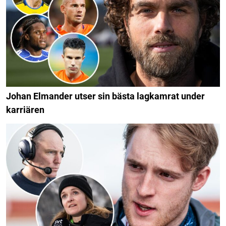
Johan Elmander utser sin bästa lagkamrat under
karriären