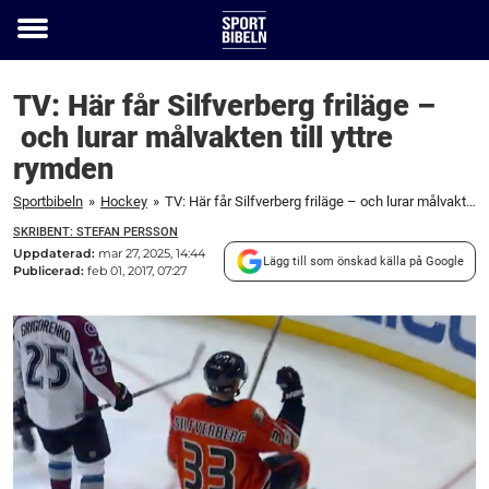
Toggle
menu
TV: Här får Silfverberg friläge –
och lurar målvakten till yttre
rymden
Sportbibeln
»
Hockey
»
TV: Här får Silfverberg friläge – och lurar målvakten till yttre rymden
SKRIBENT: STEFAN PERSSON
Uppdaterad:
mar 27, 2025, 14:44
Lägg till som önskad källa på Google
Publicerad:
feb 01, 2017, 07:27