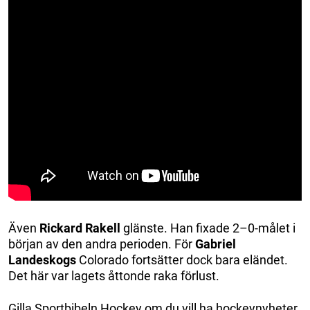
Även
Rickard Rakell
glänste. Han fixade 2–0-målet i
början av den andra perioden. För
Gabriel
Landeskogs
Colorado fortsätter dock bara eländet.
Det här var lagets åttonde raka förlust.
Gilla Sportbibeln Hockey om du vill ha hockeynyheter,