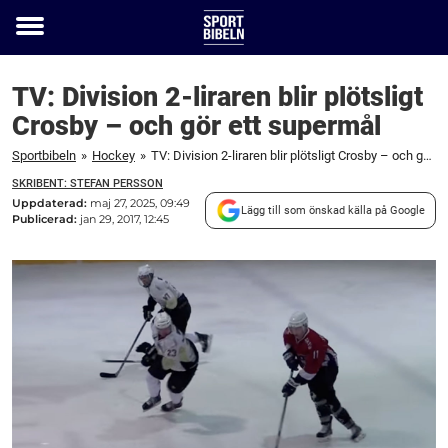
Toggle
menu
TV: Division 2-liraren blir plötsligt
Crosby – och gör ett supermål
Sportbibeln
»
Hockey
»
TV: Division 2-liraren blir plötsligt Crosby – och gör ett supermål
SKRIBENT: STEFAN PERSSON
Uppdaterad:
maj 27, 2025, 09:49
Lägg till som önskad källa på Google
Publicerad:
jan 29, 2017, 12:45