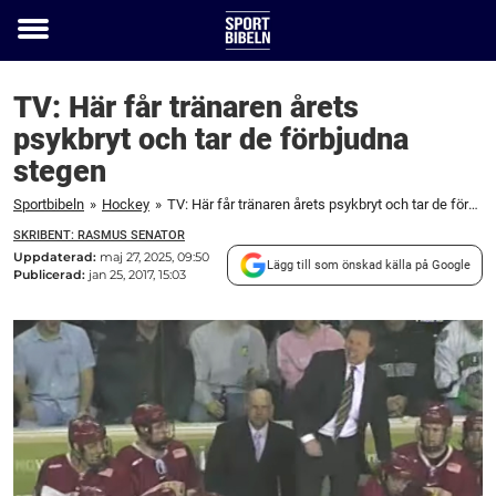
Toggle
menu
TV: Här får tränaren årets
psykbryt och tar de förbjudna
stegen
Sportbibeln
»
Hockey
»
TV: Här får tränaren årets psykbryt och tar de förbjudna stegen
SKRIBENT: RASMUS SENATOR
Uppdaterad:
maj 27, 2025, 09:50
Lägg till som önskad källa på Google
Publicerad:
jan 25, 2017, 15:03