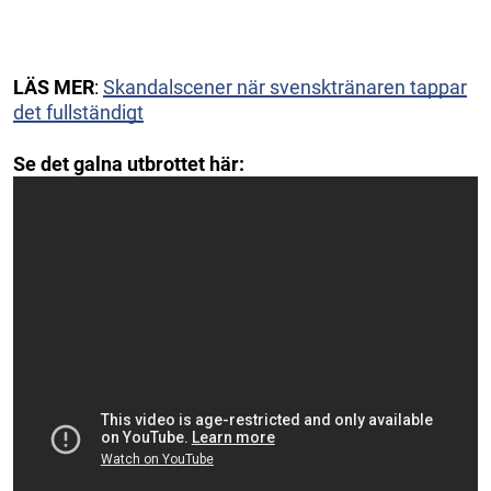
LÄS
MER
:
Skandalscener när svensktränaren tappar
det fullständigt
Se det galna utbrottet här: