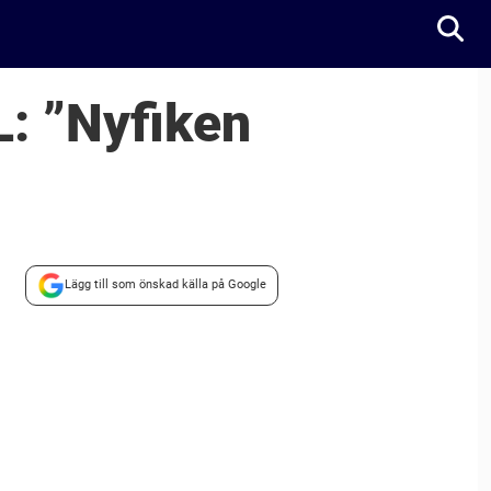
L: ”Nyfiken
Lägg till som önskad källa på Google