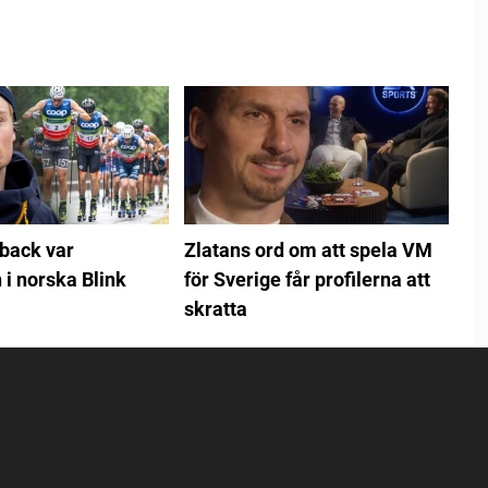
back var
Zlatans ord om att spela VM
 i norska Blink
för Sverige får profilerna att
skratta