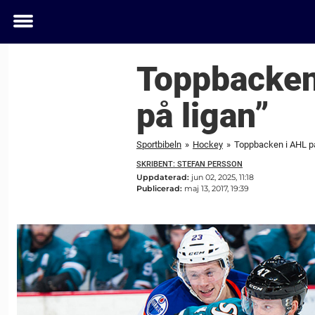
Toggle
menu
Toppbacken 
på ligan”
Sportbibeln
»
Hockey
»
Toppbacken i AHL på 
SKRIBENT: STEFAN PERSSON
Uppdaterad:
jun 02, 2025, 11:18
Publicerad:
maj 13, 2017, 19:39