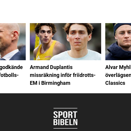
 godkände
Armand Duplantis
Alvar Myhl
fotbolls-
missräkning inför friidrotts-
överlägsen
EM i Birmingham
Classics