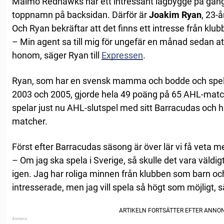
Malmö Redhawks har ett intressant lagbygge på gång,
toppnamn på backsidan. Därför är
Joakim Ryan
, 23-
Och Ryan bekräftar att det finns ett intresse från klub
– Min agent sa till mig för ungefär en månad sedan a
honom, säger Ryan till
Expressen
.
Ryan, som har en svensk mamma och bodde och spel
2003 och 2005, gjorde hela 49 poäng på 65 AHL-mat
spelar just nu AHL-slutspel med sitt Barracudas och ha
matcher.
Först efter Barracudas säsong är över lär vi få veta 
– Om jag ska spela i Sverige, så skulle det vara väldig
igen. Jag har roliga minnen från klubben som barn och
intresserade, men jag vill spela så högt som möjligt, s