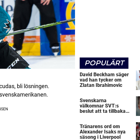
POPULÄRT
David Beckham säger
vad han tycker om
Zlatan Ibrahimovic
udas, bli lösningen.
er svenskamerikanen.
Svenskarna
välkomnar SVT:s
beslut att ta tillbaka
Micke Leijnegard
Tränarens ord om
Alexander Isaks nya
säsong i Liverpool