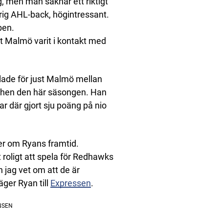
 men man saknar ett riktigt
årig AHL-back, högintressant.
ben.
tt Malmö varit i kontakt med
ade för just Malmö mellan
chen den här säsongen. Han
r där gjort sju poäng på nio
mer om Ryans framtid.
t roligt att spela för Redhawks
 jag vet om att de är
äger Ryan till
Expressen
.