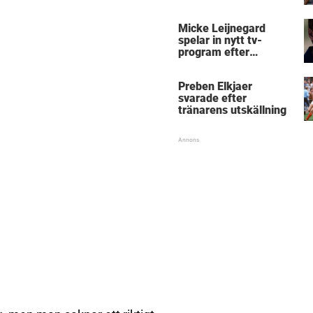
Micke Leijnegard
spelar in nytt tv-
program efter
Mästarnas mästare
Preben Elkjaer
svarade efter
tränarens utskällning