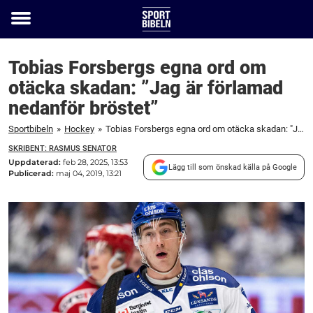
Toggle
menu
Tobias Forsbergs egna ord om
otäcka skadan: ”Jag är förlamad
nedanför bröstet”
Sportbibeln
»
Hockey
»
Tobias Forsbergs egna ord om otäcka skadan: "Jag är förlamad nedanför bröstet"
SKRIBENT: RASMUS SENATOR
Uppdaterad:
feb 28, 2025, 13:53
Lägg till som önskad källa på Google
Publicerad:
maj 04, 2019, 13:21