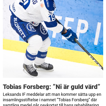
Tobias Forsberg: ”Ni är guld värd”
Leksands IF meddelar att man kommer sätta upp en
insamlingsstiftelse i namnet ”Tobias Forsberg” där
samtliga medel går oavkortat till hans rehabilitering