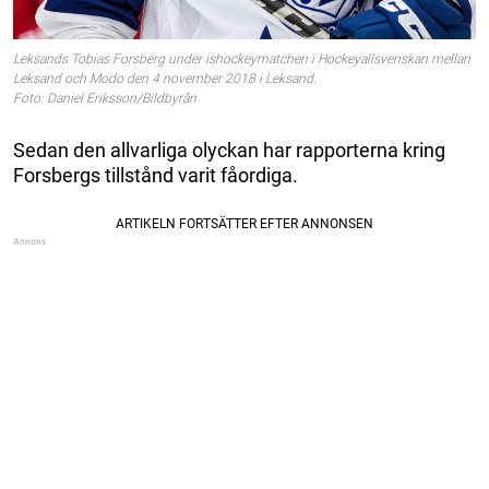
Leksands Tobias Forsberg under ishockeymatchen i Hockeyallsvenskan mellan
Leksand och Modo den 4 november 2018 i Leksand.
Foto: Daniel Eriksson/Bildbyrån
Sedan den allvarliga olyckan har rapporterna kring
Forsbergs tillstånd varit fåordiga.