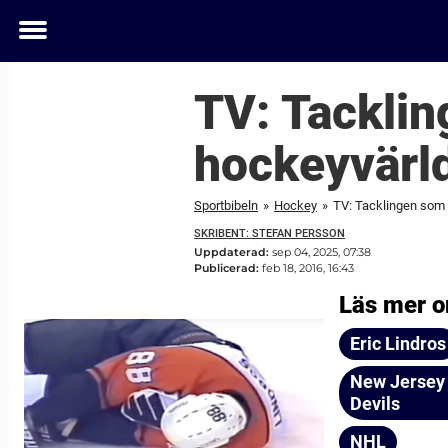
Toggle
menu
TV: Tackli
hockeyvärl
Sportbibeln
»
Hockey
»
TV: Tacklingen som 
SKRIBENT: STEFAN PERSSON
Uppdaterad:
sep 04, 2025, 07:38
Publicerad:
feb 18, 2016, 16:43
Läs mer o
Eric Lindros
New Jersey
Devils
NHL