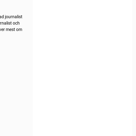
d journalist
rnalist och
iver mest om