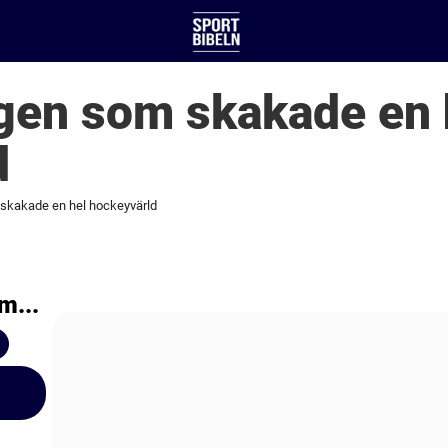
ngen som skakade en 
d
skakade en hel hockeyvärld
m...