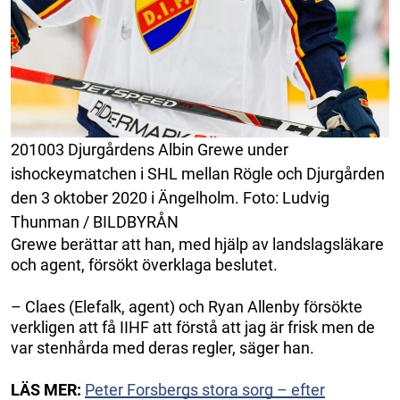
201003 Djurgårdens Albin Grewe under
ishockeymatchen i SHL mellan Rögle och Djurgården
den 3 oktober 2020 i Ängelholm. Foto: Ludvig
Thunman / BILDBYRÅN
Grewe berättar att han, med hjälp av landslagsläkare
och agent, försökt överklaga beslutet.
– Claes (Elefalk, agent) och Ryan Allenby försökte
verkligen att få IIHF att förstå att jag är frisk men de
var stenhårda med deras regler, säger han.
LÄS MER:
Peter Forsbergs stora sorg – efter