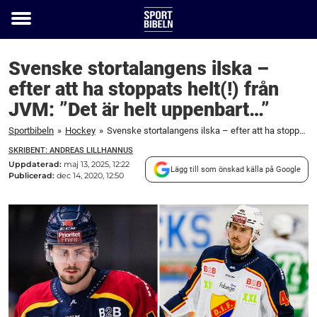
Toggle
menu
Svenske stortalangens ilska –
efter att ha stoppats helt(!) från
JVM: ”Det är helt uppenbart…”
Sportbibeln
»
Hockey
»
Svenske stortalangens ilska – efter att ha stoppats helt(!) från JVM: ”Det är helt uppenbart...”
SKRIBENT: ANDREAS LILLHANNUS
Uppdaterad:
maj 13, 2025, 12:22
Lägg till som önskad källa på Google
Publicerad:
dec 14, 2020, 12:50