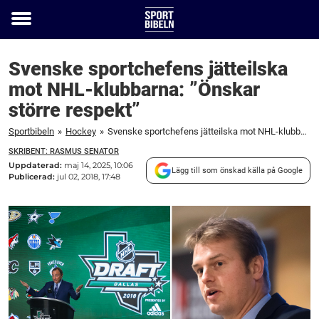
Toggle
menu
Svenske sportchefens jätteilska
mot NHL-klubbarna: ”Önskar
större respekt”
Sportbibeln
»
Hockey
»
Svenske sportchefens jätteilska mot NHL-klubbarna: "Önskar större respekt"
SKRIBENT: RASMUS SENATOR
Uppdaterad:
maj 14, 2025, 10:06
Lägg till som önskad källa på Google
Publicerad:
jul 02, 2018, 17:48