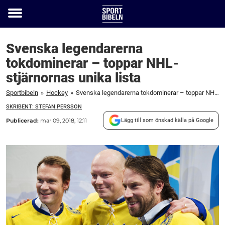
Toggle
menu
Svenska legendarerna
tokdominerar – toppar NHL-
stjärnornas unika lista
Sportbibeln
»
Hockey
»
Svenska legendarerna tokdominerar – toppar NHL-stjärnornas unika lista
SKRIBENT: STEFAN PERSSON
Publicerad:
mar 09, 2018, 12:11
Lägg till som önskad källa på Google