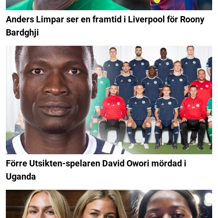
Anders Limpar ser en framtid i Liverpool för Roony
Bardghji
Förre Utsikten-spelaren David Owori mördad i
Uganda