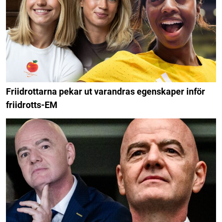
Friidrottarna pekar ut varandras egenskaper inför
friidrotts-EM