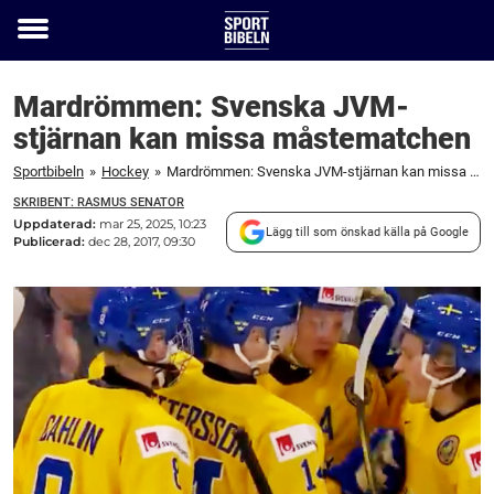
Toggle
menu
Mardrömmen: Svenska JVM-
stjärnan kan missa måstematchen
Sportbibeln
»
Hockey
»
Mardrömmen: Svenska JVM-stjärnan kan missa måstematchen
SKRIBENT: RASMUS SENATOR
Uppdaterad:
mar 25, 2025, 10:23
Lägg till som önskad källa på Google
Publicerad:
dec 28, 2017, 09:30