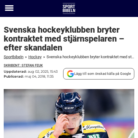
Toggle
menu
Svenska hockeyklubben bryter
kontraktet med stjärnspelaren –
efter skandalen
Sportbibeln
»
Hockey
»
Svenska hockeyklubben bryter kontraktet med stjärnspelaren – efter skandalen
SKRIBENT: STEFAN FEUK
Uppdaterad:
aug 02, 2025, 15:43
Lägg till som önskad källa på Google
Publicerad:
maj 04, 2018, 11:35