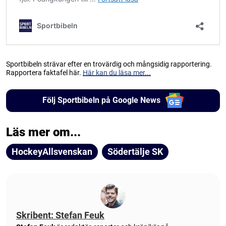
Sportbibeln strävar efter en trovärdig och mångsidig rapportering.
Rapportera faktafel här.
Här kan du läsa mer...
Följ Sportbibeln på Google News
Läs mer om...
HockeyAllsvenskan
Södertälje SK
Skribent: Stefan Feuk