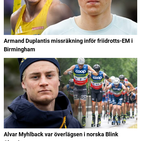
Armand Duplantis missräkning inför friidrotts-EM i
Birmingham
Alvar Myhlback var överlägsen i norska Blink