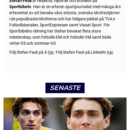
Stefan Feuk
är redaktör, reporter och krönikör på
Sportbibeln
. Han är en erfaren sportjournalist med många års
erfarenhet av att bevaka våra största, svenska idrottsstjärnor
i de populäraste idrotterna och har tidigare jobbat på TV4:s
Fotbollskanalen, SportExpressen samt Viasat Sport. För
Sportbibelns räkning har Stefan bevakat flera stora
mästerskap, som fotbolls-EM och fotbolls-VM samt både
vinter-OS och sommar-OS.
Följ Stefan Feuk på X
här
.
Följ Stefan Feuk på LinkedIn
här
.
SENASTE