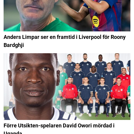
Anders Limpar ser en framtid i Liverpool för Roony
Bardghji
Förre Utsikten-spelaren David Owori mördad i
Uganda