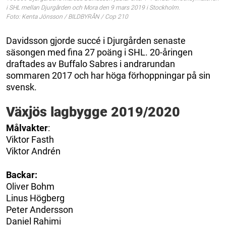
i SHL mellan Djurgården och Mora den 9 mars 2019 i Stockholm.
Foto: Kenta Jönsson / BILDBYRÅN / Cop 210
Davidsson gjorde succé i Djurgården senaste
säsongen med fina 27 poäng i SHL. 20-åringen
draftades av Buffalo Sabres i andrarundan
sommaren 2017 och har höga förhoppningar på sin
svensk.
Växjös lagbygge 2019/2020
Målvakter
:
Viktor Fasth
Viktor Andrén
Backar:
Oliver Bohm
Linus Högberg
Peter Andersson
Daniel Rahimi