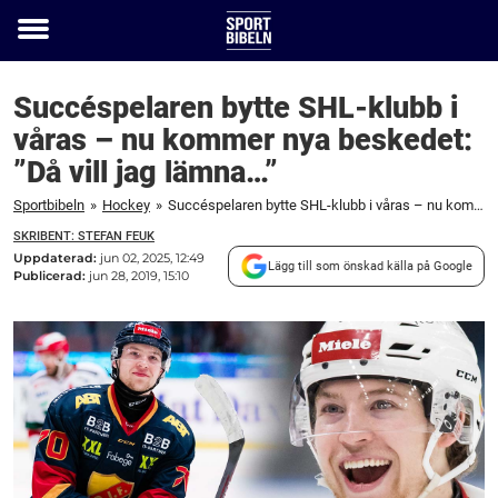
Toggle
menu
Succéspelaren bytte SHL-klubb i
våras – nu kommer nya beskedet:
”Då vill jag lämna…”
Sportbibeln
»
Hockey
»
Succéspelaren bytte SHL-klubb i våras – nu kommer nya beskedet: "Då vill jag lämna..."
SKRIBENT: STEFAN FEUK
Uppdaterad:
jun 02, 2025, 12:49
Lägg till som önskad källa på Google
Publicerad:
jun 28, 2019, 15:10