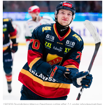
190309 Djurgårdens Marcus Davidsson jublar efter 7-1 under ishockeymatchen