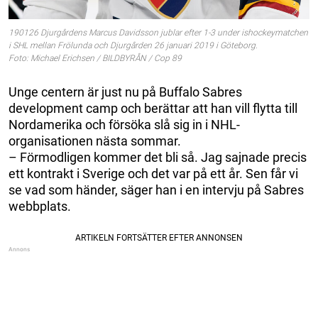
190126 Djurgårdens Marcus Davidsson jublar efter 1-3 under ishockeymatchen
i SHL mellan Frölunda och Djurgården 26 januari 2019 i Göteborg.
Foto: Michael Erichsen / BILDBYRÅN / Cop 89
Unge centern är just nu på Buffalo Sabres
development camp och berättar att han vill flytta till
Nordamerika och försöka slå sig in i NHL-
organisationen nästa sommar.
– Förmodligen kommer det bli så. Jag sajnade precis
ett kontrakt i Sverige och det var på ett år. Sen får vi
se vad som händer, säger han i en intervju på Sabres
webbplats.