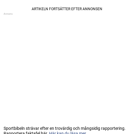
Sportbibeln strävar efter en trovärdig och mångsidig rapportering.
Rapportera faktafel här.
Här kan du läsa mer...