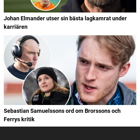
Johan Elmander utser sin bästa lagkamrat under
karriären
Sebastian Samuelssons ord om Brorssons och
Ferrys kritik