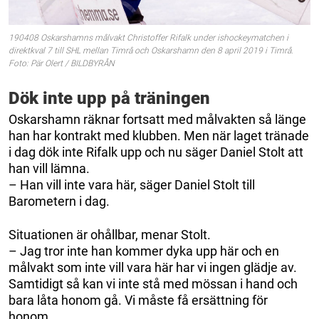
190408 Oskarshamns målvakt Christoffer Rifalk under ishockeymatchen i
direktkval 7 till SHL mellan Timrå och Oskarshamn den 8 april 2019 i Timrå.
Foto: Pär Olert / BILDBYRÅN
Dök inte upp på träningen
Oskarshamn räknar fortsatt med målvakten så länge
han har kontrakt med klubben. Men när laget tränade
i dag dök inte Rifalk upp och nu säger Daniel Stolt att
han vill lämna.
– Han vill inte vara här, säger Daniel Stolt till
Barometern i dag.
Situationen är ohållbar, menar Stolt.
– Jag tror inte han kommer dyka upp här och en
målvakt som inte vill vara här har vi ingen glädje av.
Samtidigt så kan vi inte stå med mössan i hand och
bara låta honom gå. Vi måste få ersättning för
honom.