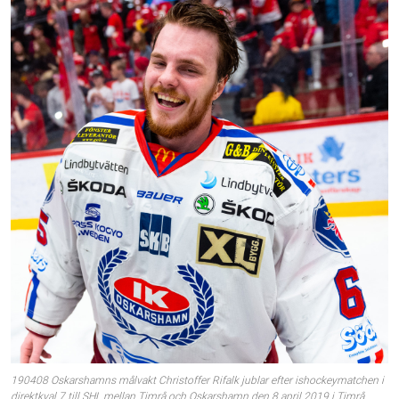
190408 Oskarshamns målvakt Christoffer Rifalk jublar efter ishockeymatchen i
direktkval 7 till SHL mellan Timrå och Oskarshamn den 8 april 2019 i Timrå.