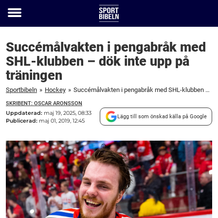
Toggle
menu
Succémålvakten i pengabråk med
SHL-klubben – dök inte upp på
träningen
Sportbibeln
»
Hockey
»
Succémålvakten i pengabråk med SHL-klubben – dök inte upp på träningen
SKRIBENT: OSCAR ARONSSON
Uppdaterad:
maj 19, 2025, 08:33
Lägg till som önskad källa på Google
Publicerad:
maj 01, 2019, 12:45