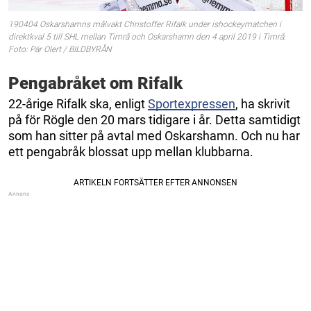
190404 Oskarshamns målvakt Christoffer Rifalk under ishockeymatchen i
direktkval 5 till SHL mellan Timrå och Oskarshamn den 4 april 2019 i Timrå.
Foto: Pär Olert / BILDBYRÅN
Pengabråket om Rifalk
22-årige Rifalk ska, enligt
Sportexpressen
, ha skrivit
på för Rögle den 20 mars tidigare i år. Detta samtidigt
som han sitter på avtal med Oskarshamn. Och nu har
ett pengabråk blossat upp mellan klubbarna.